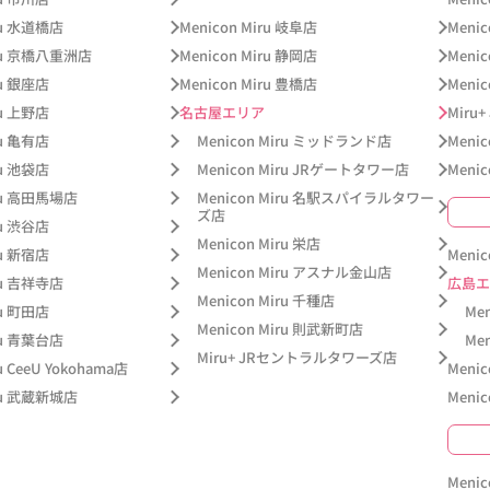
iru 水道橋店
Menicon Miru 岐阜店
Meni
iru 京橋八重洲店
Menicon Miru 静岡店
Meni
ru 銀座店
Menicon Miru 豊橋店
Meni
ru 上野店
名古屋エリア
Miru
ru 亀有店
Menicon Miru ミッドランド店
Meni
ru 池袋店
Menicon Miru JRゲートタワー店
Meni
iru 高田馬場店
Menicon Miru 名駅スパイラルタワー
ズ店
ru 渋谷店
Menicon Miru 栄店
ru 新宿店
Meni
Menicon Miru アスナル金山店
iru 吉祥寺店
広島エ
Menicon Miru 千種店
ru 町田店
Me
Menicon Miru 則武新町店
iru 青葉台店
Me
Miru+ JRセントラルタワーズ店
u CeeU Yokohama店
Meni
iru 武蔵新城店
Meni
Meni