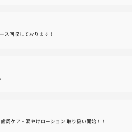
ース回収しております！
。
ル歯周ケア・涙やけローション 取り扱い開始！！