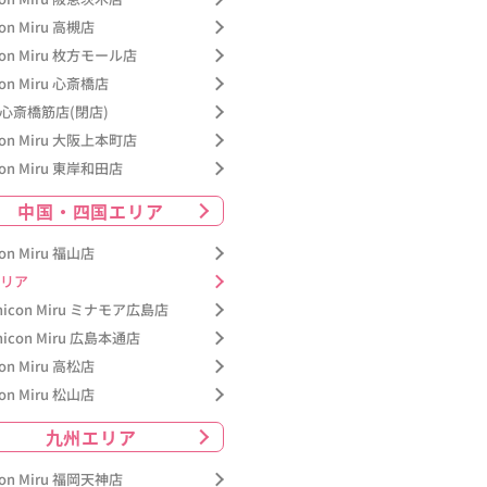
con Miru 高槻店
con Miru 枚方モール店
con Miru 心斎橋店
+ 心斎橋筋店(閉店)
con Miru 大阪上本町店
con Miru 東岸和田店
中国・四国エリア
con Miru 福山店
リア
nicon Miru ミナモア広島店
nicon Miru 広島本通店
con Miru 高松店
con Miru 松山店
九州エリア
con Miru 福岡天神店