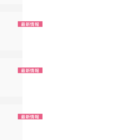
最新情報
最新情報
最新情報