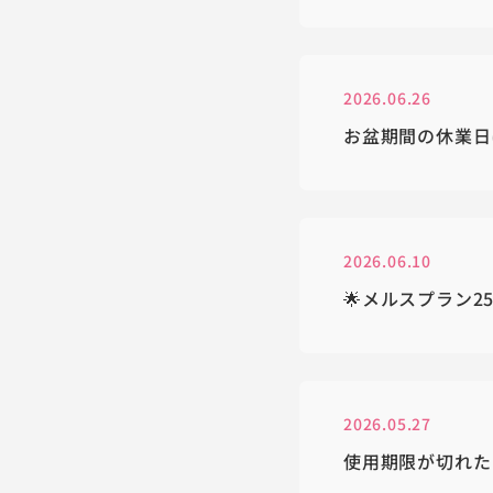
2026.06.26
お盆期間の休業日
2026.06.10
🌟メルスプラン2
2026.05.27
使用期限が切れた