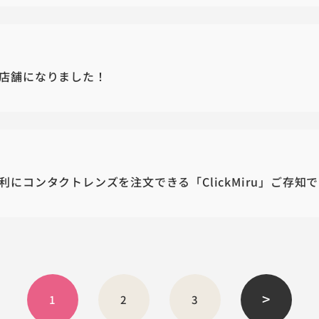
店舗になりました！
にコンタクトレンズを注文できる「ClickMiru」ご存知
>
1
2
3