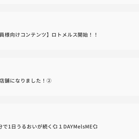
員様向けコンテンツ】ロトメルス開始！！
店舗になりました！②
で1日うるおいが続く💞１DAYMelsME💞