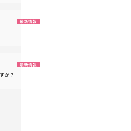
最新情報
最新情報
ですか？