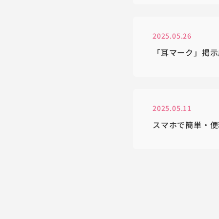
2025.05.26
「耳マーク」掲示
2025.05.11
スマホで簡単・便利