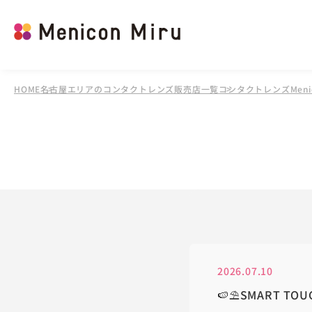
HOME
名古屋エリアのコンタクトレンズ販売店一覧
コンタクトレンズMenico
2026.07.10
🍉⛱SMART 