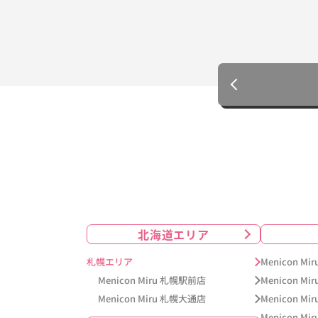
北海道エリア
札幌エリア
Menicon M
Menicon Miru 札幌駅前店
Menicon Mi
Menicon Miru 札幌大通店
Menicon M
Menicon Mi