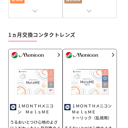
販売名 : シード2weekPure UP
販売名 : ボシュロム アクアロック
ス®
承認番号 : 22500BZX00276000
承認番号 : 22800BZX00229000
1ヵ月交換コンタクトレンズ
１ＭＯＮＴＨメニコ
１ＭＯＮＴＨメニコン
ン ＭｅｌｓＭＥ
ＭｅｌｓＭＥ
トーリック（乱視用）
うるおいとつけ心地のよさ
にこだわった1ヵ月交換タイ
うるおいとつけ心地のよさ