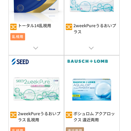
トータル14乱視用
2weekPureうるおいプ
ラス
販売名 : トータル 14®
販売名 : シード2weekPure UP
承認番号 : 30300BZX00344000
承認番号 : 22500BZX00276000
2weekPureうるおいプ
ボシュロム アクアロッ
ラス 乱視用
クス 遠近両用