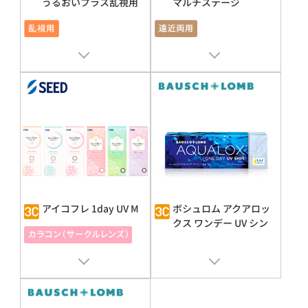
うるおいプラス乱視用
マルチステージ
販売名 : シード1dayPure UP
販売名 : シード1dayPure UP
承認番号 : 22100BZX00759000
承認番号 : 22100BZX00759000
アイコフレ 1day UV M
ボシュロム アクアロッ
クス ワンデー UV シン
販売名 : シード Eye coffret
1day
販売名 : ボシュロム
アクアロック
UV-M
ス® ワンデー UV シン
承認番号 : 23000BZX00077000
承認番号 : 30300BZX00128000