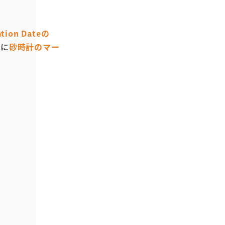
。
tion Dateの
りに
砂時計のマー