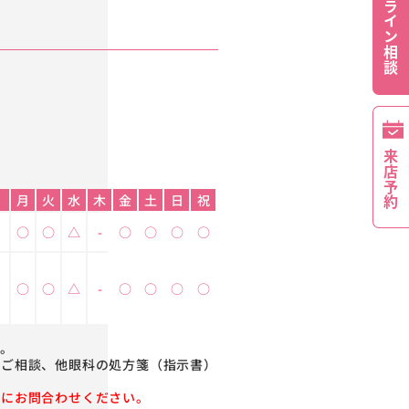
オンライン相談
来店予約
月
火
水
木
金
土
日
祝
○
○
△
-
○
○
○
○
○
○
△
-
○
○
○
○
。
るご相談、他眼科の処方箋（指示書）
前にお問合わせください。