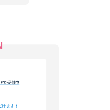
N
5Fで受付中
。
だけます！