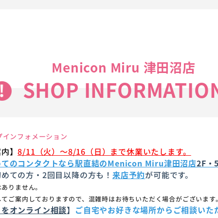
Menicon Miru 津田沼店
SHOP INFORMATIO
ョップインフォメーション
案内】
8/11（火）～8/16（日）まで休業いたします。
てのコンタクトなら駅直結のMenicon Miru津田沼店
2F・
初めての方・2回目以降の方も！
来店予約
が可能です。
はありません。
してご案内しておりますので、混雑時はお待ちいただく場合がございます
とをオンライン相談
】
ご自宅やお好きな場所からご相談いた