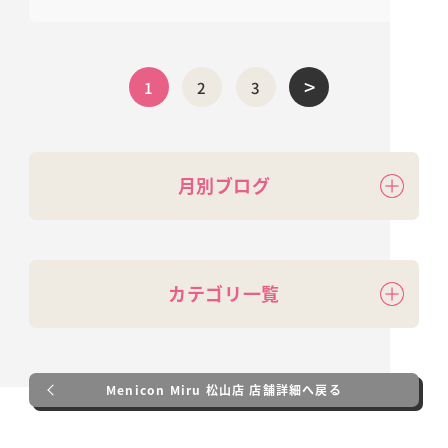
>
1
2
3
月別ブログ
カテゴリ一覧
Menicon Miru 松山店 店舗詳細へ戻る