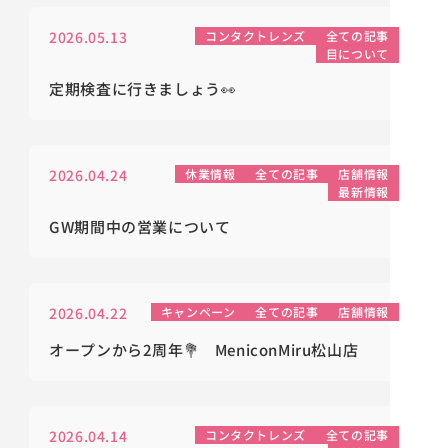
2026.05.13
コンタクトレンズ
全ての記事
目について
定期検査に行きましょう👀
2026.04.24
休業情報
全ての記事
店舗情報
最新情報
GW期間中の営業について
2026.04.22
キャンペーン
全ての記事
店舗情報
オープンから2周年💐 MeniconMiru松山店
2026.04.14
コンタクトレンズ
全ての記事