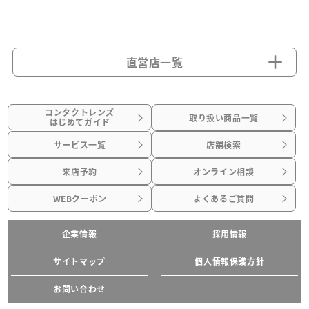
直営店一覧
コンタクトレンズ
取り扱い商品一覧
はじめてガイド
サービス一覧
店舗検索
来店予約
オンライン相談
WEBクーポン
よくあるご質問
企業情報
採用情報
サイトマップ
個人情報保護方針
お問い合わせ