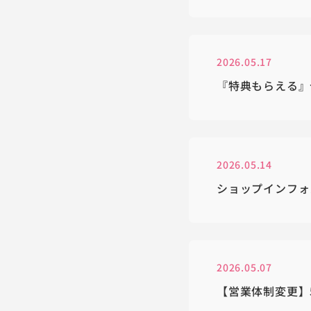
2026.05.17
『特典もらえる』
2026.05.14
ショップインフォ
2026.05.07
【営業体制変更】5