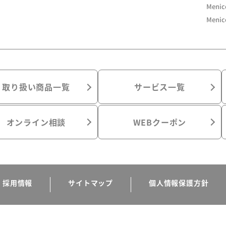
Meni
Meni
取り扱い商品一覧
サービス一覧
オンライン相談
WEBクーポン
採用情報
サイトマップ
個人情報保護方針