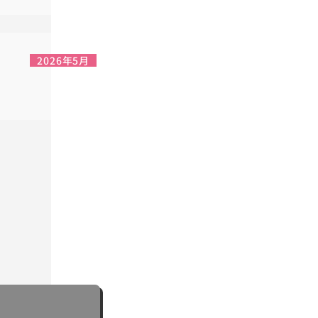
2026年5月