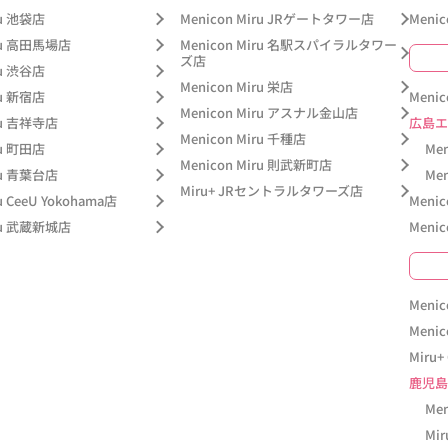
ru 池袋店
Menicon Miru JRゲートタワー店
Meni
iru 高田馬場店
Menicon Miru 名駅スパイラルタワー
ズ店
ru 渋谷店
Menicon Miru 栄店
ru 新宿店
Meni
Menicon Miru アスナル金山店
iru 吉祥寺店
広島エ
Menicon Miru 千種店
ru 町田店
Me
Menicon Miru 則武新町店
iru 青葉台店
Me
Miru+ JRセントラルタワーズ店
u CeeU Yokohama店
Meni
iru 武蔵新城店
Meni
Meni
Meni
Miru
鹿児島
Me
Mi