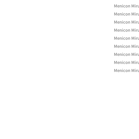
Menicon Mi
Menicon M
Menicon Mi
Menicon Mi
Menicon M
Menicon Mi
Menicon M
Menicon Mir
Menicon M