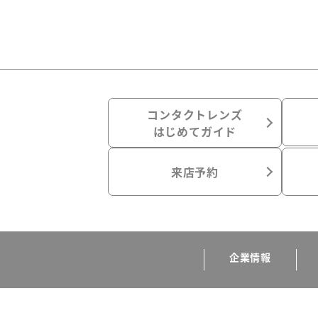
コンタクトレンズ
はじめてガイド
来店予約
企業情報