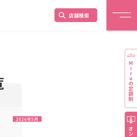
店舗検索
Miruの定額制
覧
2026年5月