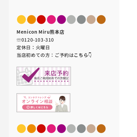
●
●
●
●
●
●
●
●
●
Menicon Miru熊本店
☏0120-103-310
定休日：火曜日
当店初めての方：ご予約は
こちら👇
●
●
●
●
●
●
●
●
●