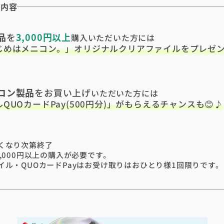
ン内容
品
を
3,000円以上
購入いただいた方には
じめはメニコン。」オリジナルクリアファイルをプレゼン
コン製品
をお買い上げ
いただいた方には
QUOカードPay(500円分)」がもらえるチャンスも😊♪
くなり次第終了
,000円以上の購入が必要です。
イル・QUOカードPayはお受け取りはおひとり様1回限りです。