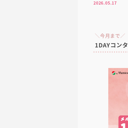
2026.05.17
＼今月まで／
1DAYコン