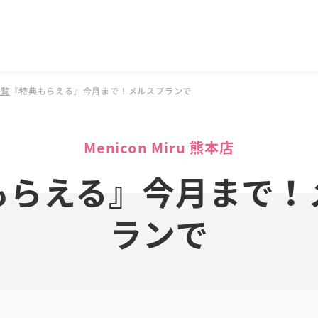
一覧
『特典もらえる』今月まで！メルスプランで
Menicon Miru 熊本店
もらえる』今月まで！
ランで