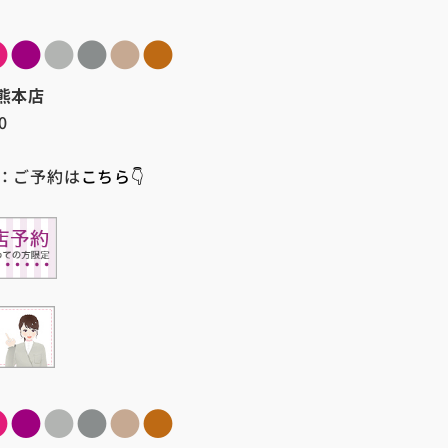
●
●
●
●
●
●
ru熊本店
0
：ご予約は
こちら👇
●
●
●
●
●
●