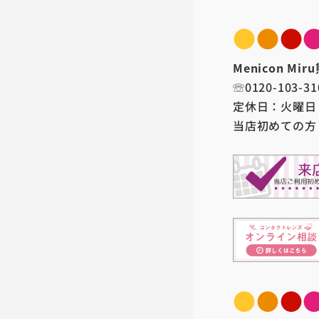
●
●
●
Menicon Mi
☏0120-103-31
定休日：火曜日
当店初めての方
●
●
●