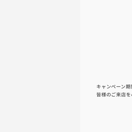
詳細はメニ
キャンペーン期
皆様のご来店を