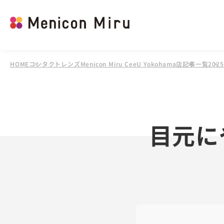
HOME
コンタクトレンズMenicon Miru CeeU Yokohama店
記事一覧
202
目元に