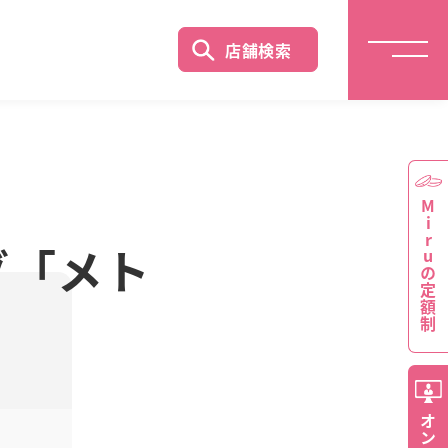
店舗検索
Miruの定額制
グ「メト