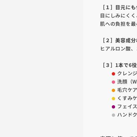
［１］目元にも
目にしみにくく
肌への負担を最
［２］美容成分
ヒアルロン酸、
［３］1本で6
クレンジ
●
洗顔（W
●
毛穴ケ
●
くすみ
●
フェイス
●
ハンドク
●