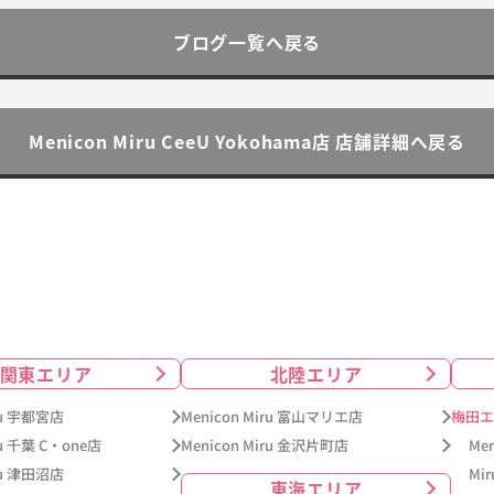
ブログ一覧へ戻る
Menicon Miru CeeU Yokohama店 店舗詳細へ戻る
関東エリア
北陸エリア
iru 宇都宮店
Menicon Miru 富山マリエ店
梅田エ
ru 千葉 C・one店
Menicon Miru 金沢片町店
Me
iru 津田沼店
Mi
東海エリア