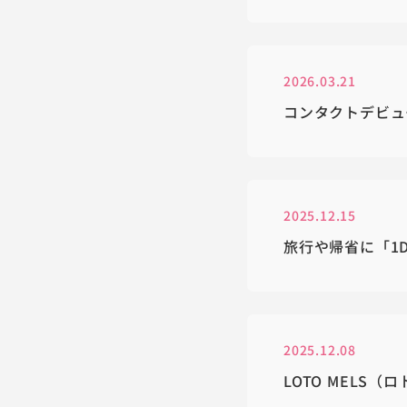
2026.03.21
コンタクトデビュ
2025.12.15
旅行や帰省に「1
2025.12.08
LOTO MELS