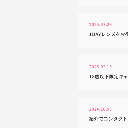
2025.07.26
1DAYレンズをお
2025.02.15
18歳以下限定キ
2024.10.05
紹介でコンタクト