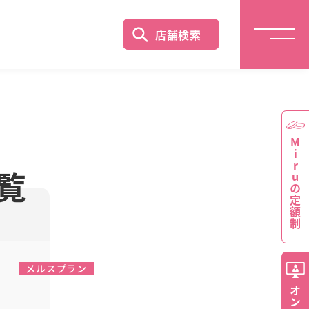
店舗検索
Miruの定額制
覧
メルスプラン