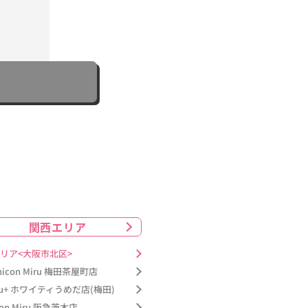
関西エリア
リア<大阪市北区>
nicon Miru 梅田茶屋町店
ru+ ホワイティうめだ店(梅田)
con Miru 阪急茨木店