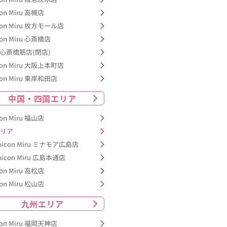
con Miru 高槻店
con Miru 枚方モール店
con Miru 心斎橋店
+ 心斎橋筋店(閉店)
con Miru 大阪上本町店
con Miru 東岸和田店
中国・四国エリア
con Miru 福山店
リア
nicon Miru ミナモア広島店
nicon Miru 広島本通店
con Miru 高松店
con Miru 松山店
九州エリア
con Miru 福岡天神店