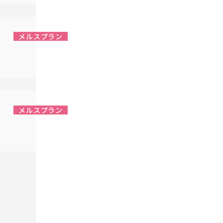
メルスプラン
メルスプラン