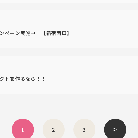
ンペーン実施中 【新宿西口】
クトを作るなら！！
>
1
2
3