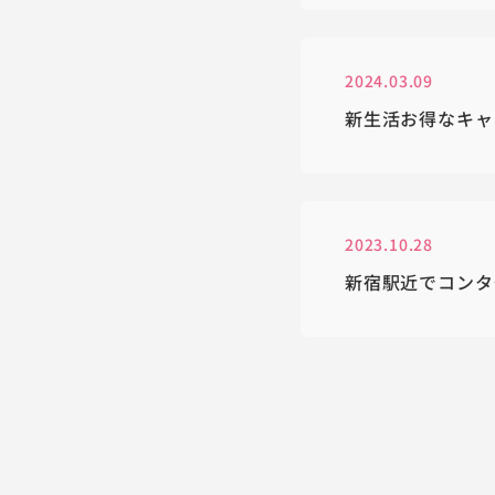
2024.03.09
新生活お得なキャ
2023.10.28
新宿駅近でコンタ