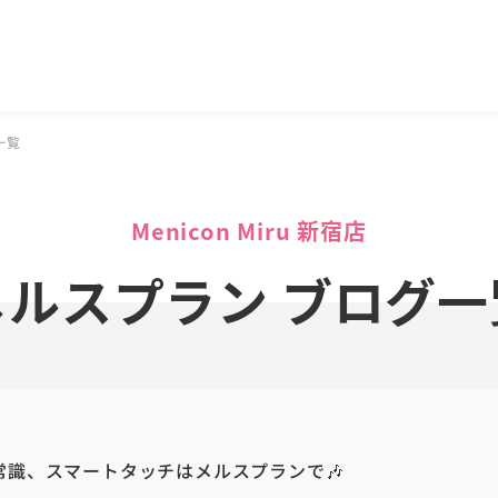
一覧
Menicon Miru 新宿店
メルスプラン ブログ一
新常識、スマートタッチはメルスプランで🎶