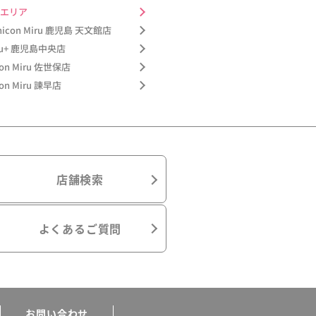
エリア
nicon Miru 鹿児島 天文館店
ru+ 鹿児島中央店
con Miru 佐世保店
con Miru 諫早店
店舗検索
よくあるご質問
お問い合わせ