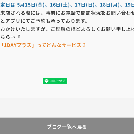
定日は 5月15日(金)、16日(土)、17日(日)、18日(月)、19日
来店される際には、事前にお電話で開診状況をお問い合わ
とアプリにてご予約も承っております。
おかけいたしますが、ご理解のほどよろしくお願い申し上
こちら→『
「1DAYプラス」ってどんなサービス？
ブログ一覧へ戻る