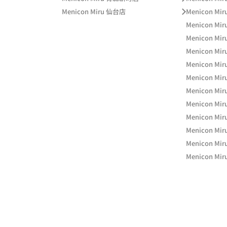
Menicon Miru 仙台店
Menicon Mi
Menicon Mi
Menicon Mi
Menicon Mi
Menicon M
Menicon Mi
Menicon Mi
Menicon M
Menicon Mi
Menicon M
Menicon Mir
Menicon M