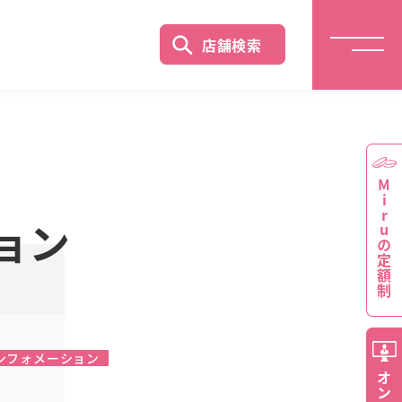
店舗検索
Miruの定額制
ョン
ンフォメーション