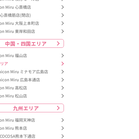
con Miru 心斎橋店
+ 心斎橋筋店(閉店)
con Miru 大阪上本町店
con Miru 東岸和田店
中国・四国エリア
con Miru 福山店
リア
nicon Miru ミナモア広島店
nicon Miru 広島本通店
con Miru 高松店
con Miru 松山店
九州エリア
con Miru 福岡天神店
con Miru 熊本店
+ COCOSA熊本下通店