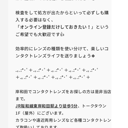
検査をして処方が出たからといって必ずしも購
入する必要はなく、
「
オンライン登録だけしておきたい！
」という
ご希望でも大歓迎です👍
効率的にレンズの種類を使い分けて、楽しいコ
ンタクトレンズライフを送りましょう🍀
.｡.:*･ﾟ＋.｡.:*･ﾟ＋.｡.:*･ﾟ＋.｡.:*･ﾟ＋.｡.:*･ﾟ
＋.｡.:*･ﾟ＋.｡.:*･ﾟ＋.｡.:*･ﾟ＋.｡.:*･ﾟ＋
岸和田でコンタクトレンズをお探しの方は是非当店
まで。
JR阪和線東岸和田駅より徒歩5分
、トークタウン
1F（屋外）にございます。
カラコンや遠近両用レンズなど各種コンタクトレン
ズ取扱いしております。