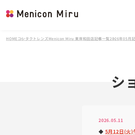
HOME
コンタクトレンズMenicon Miru 東岸和田店
記事一覧
2026年05月
シ
2026.05.11
◆
5月12日(火