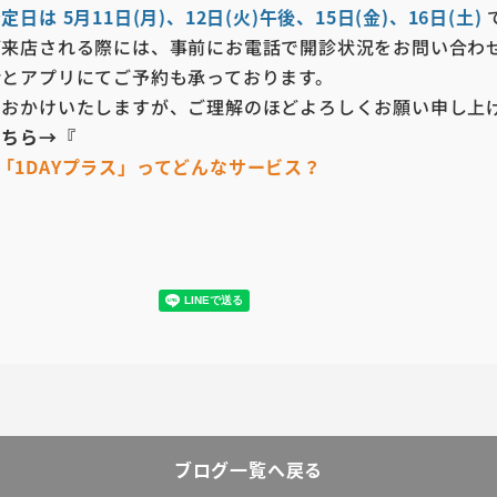
定日は 5月11日(月)、12日(火)午後、15日(金)、16日(土)
来店される際には、事前にお電話で開診状況をお問い合わ
とアプリにてご予約も承っております。
おかけいたしますが、ご理解のほどよろしくお願い申し上
こちら→『
「1DAYプラス」ってどんなサービス？
ブログ一覧へ戻る