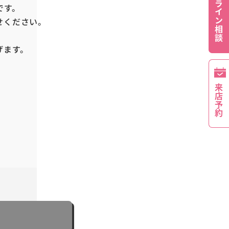
オンライン相談
です。
せください。
げます。
来店予約