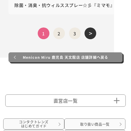
除菌・消臭・抗ウィルススプレー☆彡『ミマモ』
>
1
2
3
Menicon Miru 鹿児島 天文館店 店舗詳細へ戻る
直営店一覧
コンタクトレンズ
取り扱い商品一覧
はじめてガイド