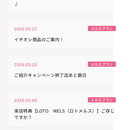
♪
2026.05.27
メルスプラン
イチオシ商品のご案内！
2026.05.20
メルスプラン
ご紹介キャンペーン終了迄あと数日
2026.05.06
メルスプラン
来店特典【LOTO MELS（ロトメルス）】ご存じ
ですか？