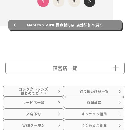
>
1
2
3
Menicon Miru 青森新町店 店舗詳細へ戻る
直営店一覧
コンタクトレンズ
取り扱い商品一覧
はじめてガイド
サービス一覧
店舗検索
来店予約
オンライン相談
WEBクーポン
よくあるご質問