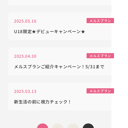
2025.05.16
メルスプラン
U18限定★デビューキャンペーン★
2025.04.30
メルスプラン
メルスプランご紹介キャンペーン！5/31まで
2025.03.13
メルスプラン
新生活の前に視力チェック！