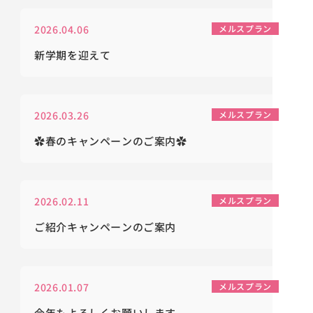
2026.04.06
メルスプラン
新学期を迎えて
2026.03.26
メルスプラン
✿春のキャンペーンのご案内✿
2026.02.11
メルスプラン
ご紹介キャンペーンのご案内
2026.01.07
メルスプラン
今年もよろしくお願いします