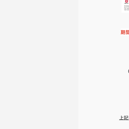
期間
上記