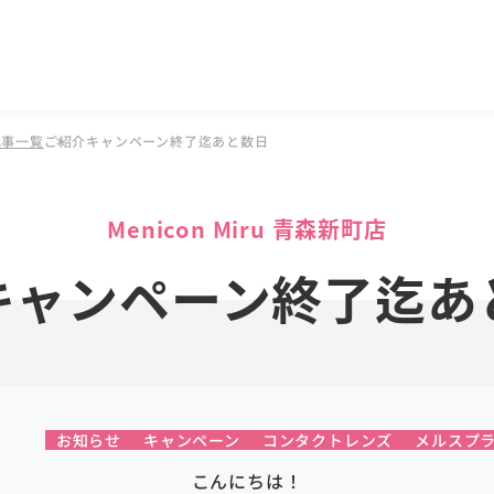
記事一覧
ご紹介キャンペーン終了迄あと数日
Menicon Miru 青森新町店
キャンペーン終了迄
お知らせ
キャンペーン
コンタクトレンズ
メルスプ
こんにちは！