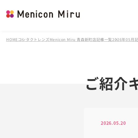
HOME
コンタクトレンズMenicon Miru 青森新町店
記事一覧
2026年05月
ご紹介
2026.05.20