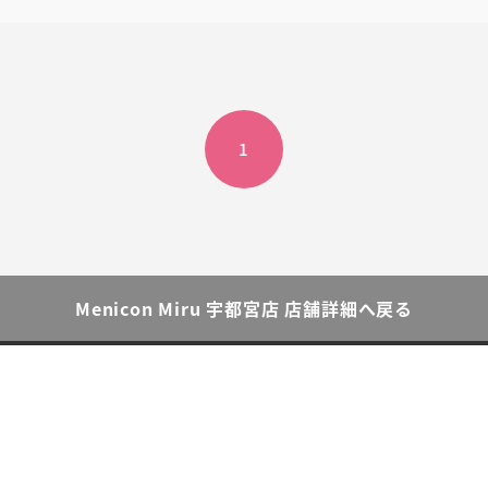
1
Menicon Miru 宇都宮店 店舗詳細へ戻る