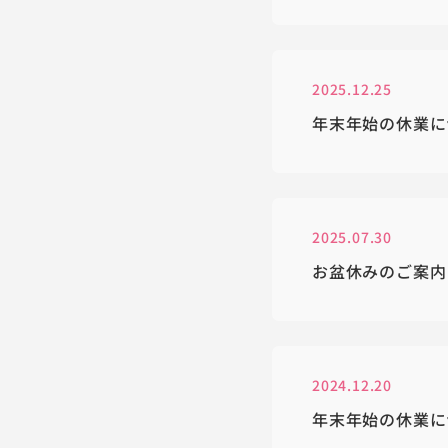
2025.12.25
年末年始の休業に
2025.07.30
お盆休みのご案内
2024.12.20
年末年始の休業に