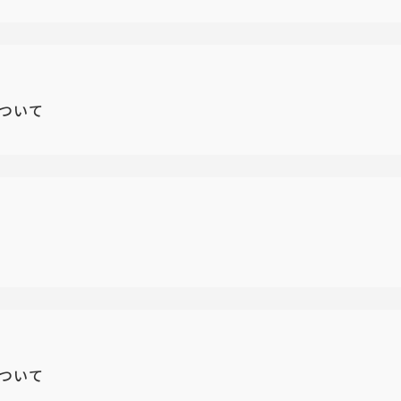
ついて
ついて