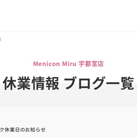
覧
Menicon Miru 宇都宮店
休業情報 ブログ一覧
ク休業日のお知らせ