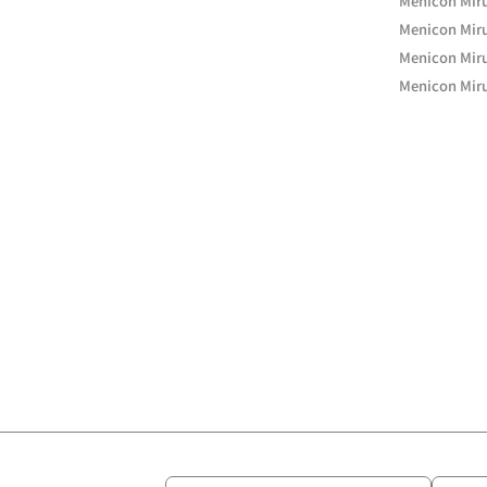
Menicon Mi
Menicon M
Menicon Mir
Menicon M