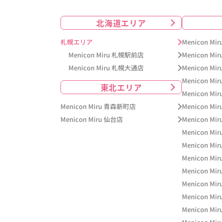
北海道エリア
札幌エリア
Menicon M
Menicon Miru 札幌駅前店
Menicon Mi
Menicon Miru 札幌大通店
Menicon M
Menicon Mi
東北エリア
Menicon M
Menicon Miru 青森新町店
Menicon M
Menicon Miru 仙台店
Menicon Mi
Menicon Mi
Menicon Mi
Menicon Mi
Menicon M
Menicon Mi
Menicon Mi
Menicon M