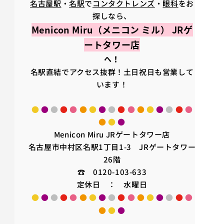
名古屋駅
・
名駅
で
コンタクトレンズ
・
眼科
をお
探しなら、
Menicon Miru（メニコン ミル） JRゲ
ートタワー店
へ！
名駅直結でアクセス抜群！土日祝日も営業して
います！
●
●
●
●
●
●
●
●
●
●
●
●
●
●
●
●
●
●
●
●
Menicon Miru JRゲートタワー店
名古屋市中村区名駅1丁目1-3 JRゲートタワー
26階
☎ 0120-103-633
定休日 ： 水曜日
●
●
●
●
●
●
●
●
●
●
●
●
●
●
●
●
●
●
●
●