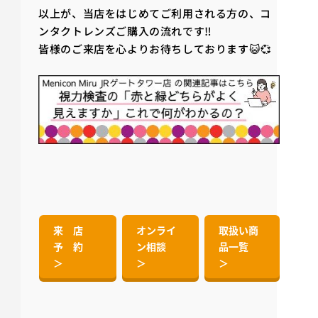
以上が、当店をはじめてご利用される方の、コ
ンタクトレンズご購入の流れです‼️
皆様のご来店を心よりお待ちしております😺💞
来 店
オンライ
取扱い商
予 約
ン相談
品一覧
＞
＞
＞