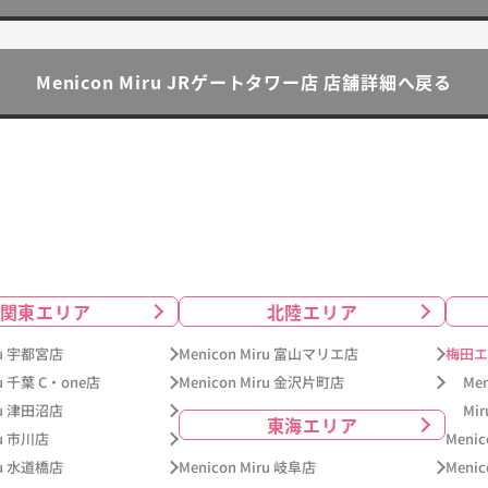
Menicon Miru JRゲートタワー店 店舗詳細へ戻る
関東エリア
北陸エリア
iru 宇都宮店
Menicon Miru 富山マリエ店
梅田エ
ru 千葉 C・one店
Menicon Miru 金沢片町店
Me
iru 津田沼店
Mi
東海エリア
ru 市川店
Meni
iru 水道橋店
Menicon Miru 岐阜店
Meni