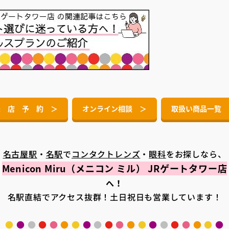
来 店 予 約 ＞
オンライン相談 ＞
取扱い商品一覧 
名古屋駅
・
名駅
で
コンタクトレンズ
・
眼科
をお探しなら、
Menicon Miru（メニコン ミル） JRゲートタワー店
へ！
名駅直結でアクセス抜群！土日祝日も営業しています！
●
●
●
●
●
●
●
●
●
●
●
●
●
●
●
●
●
●
●
●