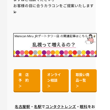
お客様の目に合うカラコンをご提案いたします
💫
来 店
オンライ
取扱い商
予 約
ン相談
品一覧
＞
＞
＞
名古屋駅
・
名駅
で
コンタクトレンズ
・
眼科
をお