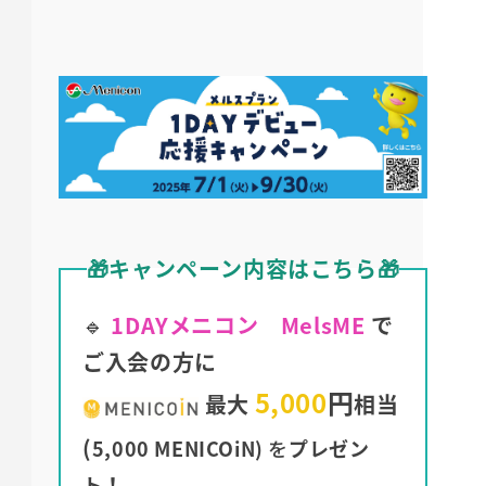
🎁キャンペーン内容はこちら🎁
🔹
1DAYメニコン MelsME
で
ご入会の方に
5,000
円
最大
相当
(
5,000 MENICOiN)
を
プレゼン
ト！