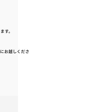
す。
おります。
軽にお越しくださ