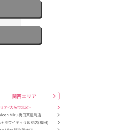
関西エリア
リア<大阪市北区>
nicon Miru 梅田茶屋町店
ru+ ホワイティうめだ店(梅田)
con Miru 阪急茨木店