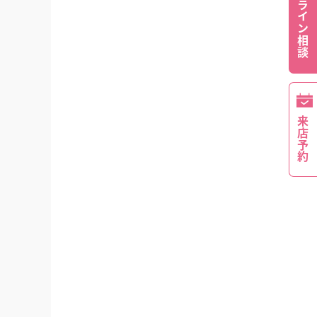
オンライン相談
来店予約