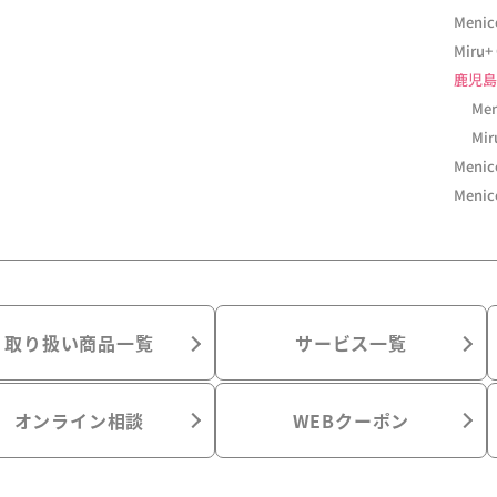
Meni
Miru
鹿児島
Me
Mi
Meni
Meni
取り扱い商品一覧
サービス一覧
オンライン相談
WEBクーポン