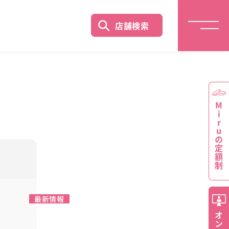
店舗検索
Miruの定額制
最新情報