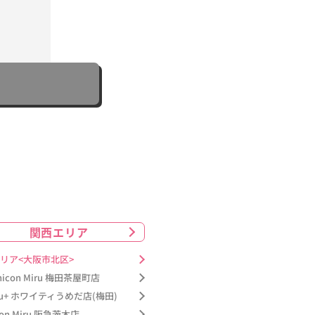
関西エリア
リア<大阪市北区>
nicon Miru 梅田茶屋町店
ru+ ホワイティうめだ店(梅田)
con Miru 阪急茨木店