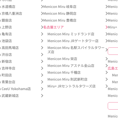
iru 水道橋店
Menicon Miru 岐阜店
Meni
iru 京橋八重洲店
Menicon Miru 静岡店
Meni
ru 銀座店
Menicon Miru 豊橋店
Meni
ru 上野店
名古屋エリア
Miru
ru 亀有店
Menicon Miru ミッドランド店
Meni
ru 池袋店
Menicon Miru JRゲートタワー店
Meni
iru 高田馬場店
Menicon Miru 名駅スパイラルタワー
ズ店
ru 渋谷店
Menicon Miru 栄店
ru 新宿店
Meni
Menicon Miru アスナル金山店
iru 吉祥寺店
広島エ
Menicon Miru 千種店
ru 町田店
Me
Menicon Miru 則武新町店
iru 青葉台店
Me
Miru+ JRセントラルタワーズ店
u CeeU Yokohama店
Meni
iru 武蔵新城店
Meni
Meni