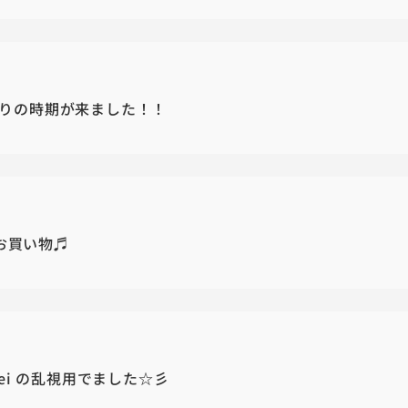
りの時期が来ました！！
にお買い物♬
Rei の乱視用でました☆彡