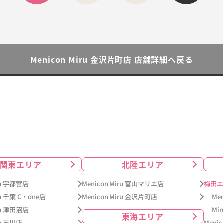
Menicon Miru 金沢片町店 店舗詳細へ戻る
関東エリア
北陸エリア
iru 宇都宮店
Menicon Miru 富山マリエ店
梅田エ
ru 千葉 C・one店
Menicon Miru 金沢片町店
Me
iru 津田沼店
Mi
東海エリア
ru 市川店
Meni