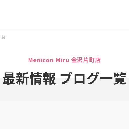
一覧
Menicon Miru 金沢片町店
最新情報 ブログ一覧