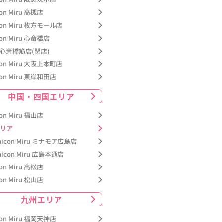
con Miru 高槻店
con Miru 枚方モール店
con Miru 心斎橋店
+ 心斎橋筋店(閉店)
con Miru 大阪上本町店
con Miru 東岸和田店
中国・四国エリア
con Miru 福山店
リア
nicon Miru ミナモア広島店
nicon Miru 広島本通店
con Miru 高松店
con Miru 松山店
九州エリア
con Miru 福岡天神店