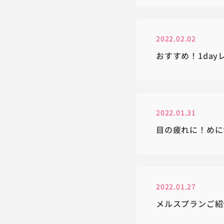
2022.02.02
おすすめ！1da
2022.01.31
目の疲れに！めに
2022.01.27
メルスプランご紹