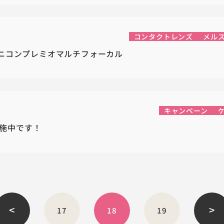
コンタクトレンズ
メル
yメニコンプレミオマルチフォーカル
キャンペーン
施中です！
<
>
17
18
19