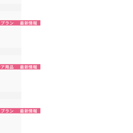
スプラン
最新情報
ケア用品
最新情報
スプラン
最新情報