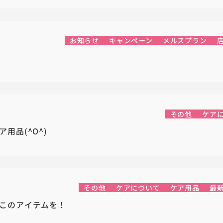
お知らせ
キャンペーン
メルスプラン
その他
ケア
用品(^O^)
その他
ケアについて
ケア用品
最
このアイテムを！