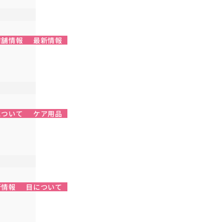
店舗情報
最新情報
について
ケア用品
新情報
目について