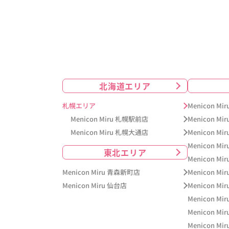
北海道エリア
札幌エリア
Menicon M
Menicon Miru 札幌駅前店
Menicon Mi
Menicon Miru 札幌大通店
Menicon M
Menicon Mi
東北エリア
Menicon M
Menicon Miru 青森新町店
Menicon M
Menicon Miru 仙台店
Menicon Mi
Menicon Mi
Menicon Mi
Menicon Mi