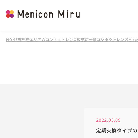
HOME
鹿児島エリアのコンタクトレンズ販売店一覧
コンタクトレンズMir
2022.03.09
定期交換タイプの