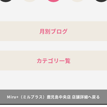
月別ブログ
カテゴリ一覧
Miru+（ミルプラス）鹿児島中央店 店舗詳細へ戻る