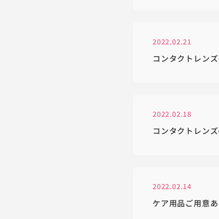
2022.02.21
コンタクトレンズ
2022.02.18
コンタクトレンズ
2022.02.14
ケア用品ご用意あり