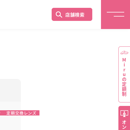
店舗検索
Miruの定額制
ン
定期交換レンズ