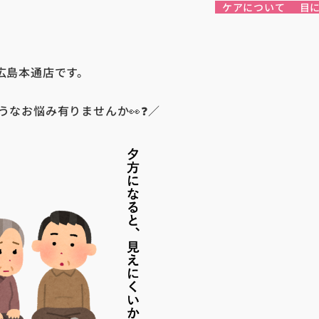
ケアについて
目
ru 広島本通店です。
うなお悩み有りませんか👀❓／