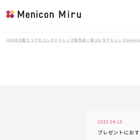
HOME
広島エリアのコンタクトレンズ販売店一覧
コンタクトレンズMenico
2023.04.15
プレゼントにおす