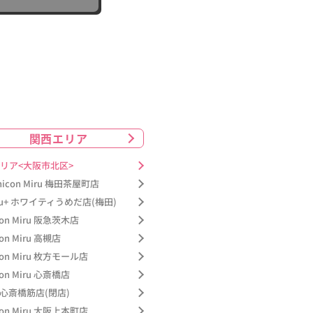
関西エリア
リア<大阪市北区>
nicon Miru 梅田茶屋町店
ru+ ホワイティうめだ店(梅田)
con Miru 阪急茨木店
con Miru 高槻店
con Miru 枚方モール店
con Miru 心斎橋店
+ 心斎橋筋店(閉店)
con Miru 大阪上本町店