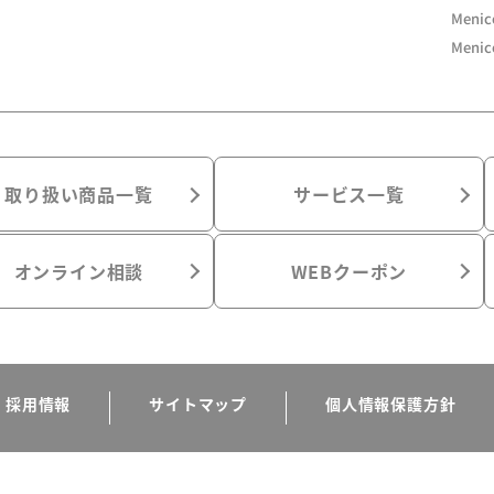
Meni
Meni
取り扱い商品一覧
サービス一覧
オンライン相談
WEBクーポン
採用情報
サイトマップ
個人情報保護方針