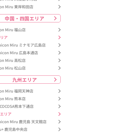
con Miru 東岸和田店
中国・四国エリア
con Miru 福山店
リア
nicon Miru ミナモア広島店
nicon Miru 広島本通店
con Miru 高松店
con Miru 松山店
九州エリア
con Miru 福岡天神店
con Miru 熊本店
+ COCOSA熊本下通店
エリア
nicon Miru 鹿児島 天文館店
ru+ 鹿児島中央店