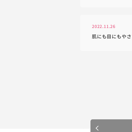
2022.11.26
肌にも目にもやさ