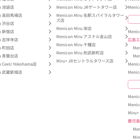
ru 池袋店
Menicon Miru JRゲートタワー店
Meni
iru 高田馬場店
Menicon Miru 名駅スパイラルタワー
ズ店
ru 渋谷店
Menicon Miru 栄店
ru 新宿店
Meni
Menicon Miru アスナル金山店
iru 吉祥寺店
広島エ
Menicon Miru 千種店
ru 町田店
Me
Menicon Miru 則武新町店
iru 青葉台店
Me
Miru+ JRセントラルタワーズ店
u CeeU Yokohama店
Meni
iru 武蔵新城店
Meni
Meni
Meni
Miru
鹿児島
Me
Mi