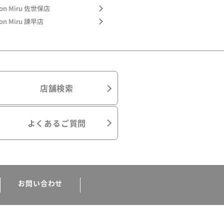
con Miru 佐世保店
con Miru 諫早店
店舗検索
よくあるご質問
お問い合わせ