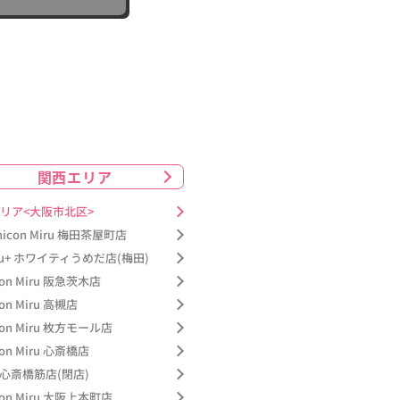
関西エリア
リア<大阪市北区>
nicon Miru 梅田茶屋町店
ru+ ホワイティうめだ店(梅田)
con Miru 阪急茨木店
con Miru 高槻店
con Miru 枚方モール店
con Miru 心斎橋店
+ 心斎橋筋店(閉店)
con Miru 大阪上本町店