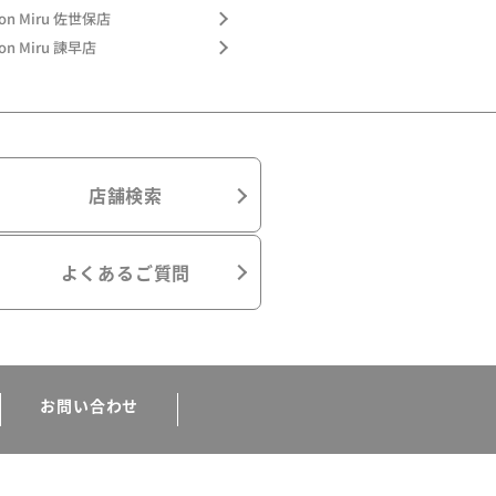
con Miru 佐世保店
con Miru 諫早店
店舗検索
よくあるご質問
お問い合わせ