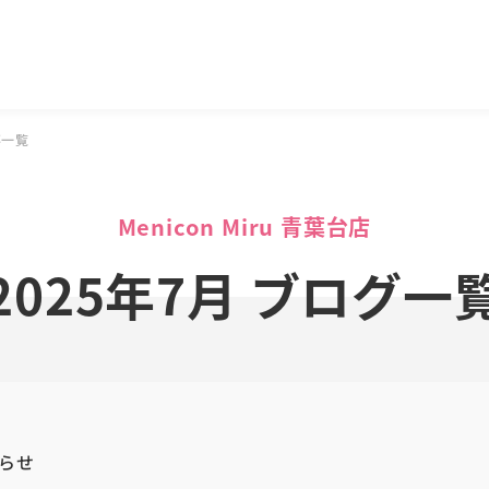
事一覧
Menicon Miru 青葉台店
2025年7月 ブログ一
らせ