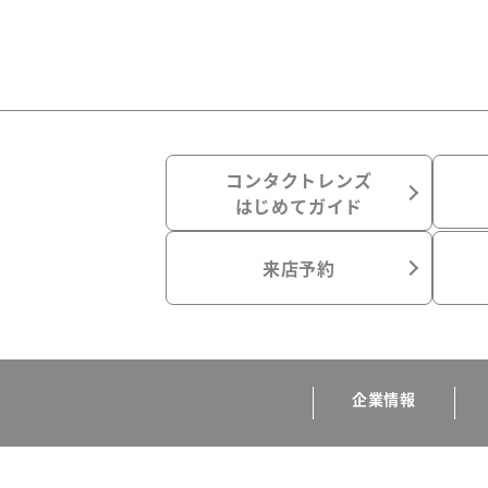
コンタクトレンズ
はじめてガイド
来店予約
企業情報