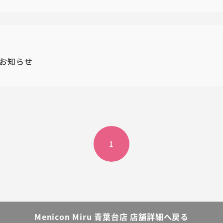
お知らせ
1
Menicon Miru 青葉台店 店舗詳細へ戻る