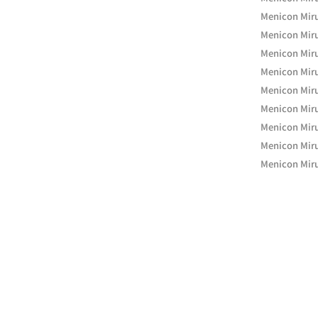
Menicon Mi
Menicon M
Menicon Mi
Menicon Mi
Menicon M
Menicon Mi
Menicon M
Menicon Mir
Menicon M