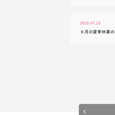
2025.07.23
８月の夏季休業の