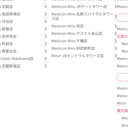
ru 池袋店
Menicon Miru JRゲートタワー店
Meni
iru 高田馬場店
Menicon Miru 名駅スパイラルタワー
ズ店
ru 渋谷店
Menicon Miru 栄店
ru 新宿店
Meni
Menicon Miru アスナル金山店
iru 吉祥寺店
広島エ
Menicon Miru 千種店
ru 町田店
Me
Menicon Miru 則武新町店
iru 青葉台店
Me
Miru+ JRセントラルタワーズ店
u CeeU Yokohama店
Meni
iru 武蔵新城店
Meni
Meni
Meni
Miru
鹿児島
Me
Mi