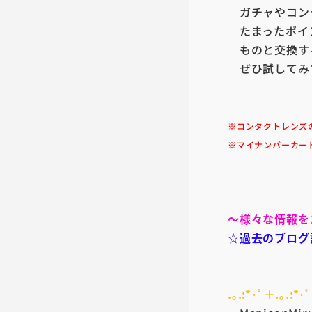
ガチャやコン
たまったポイン
ものと交換す
ぜひ試してみ
※コンタクトレンズ
※マイナンバーカー
～様々な情報を
☆過去のブログ
.｡.:*･ﾟ＋.｡.:*･