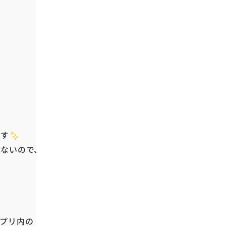
です
ないので、
プリ内の