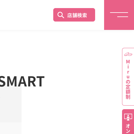
店舗検索
Miruの定額制
MART
ン