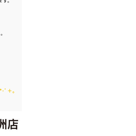
ます。
い。
:*･ﾟ＋｡