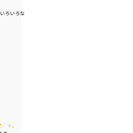
いろいろな
:*･ﾟ＋
｡