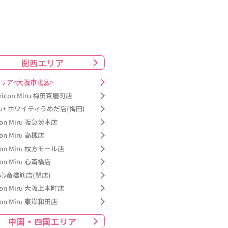
関西エリア
リア<大阪市北区>
nicon Miru 梅田茶屋町店
ru+ ホワイティうめだ店(梅田)
con Miru 阪急茨木店
con Miru 高槻店
con Miru 枚方モール店
con Miru 心斎橋店
+ 心斎橋筋店(閉店)
con Miru 大阪上本町店
con Miru 東岸和田店
中国・四国エリア