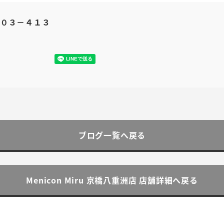
０３－４１３
ブログ一覧へ戻る
Menicon Miru 京橋八重洲店 店舗詳細へ戻る