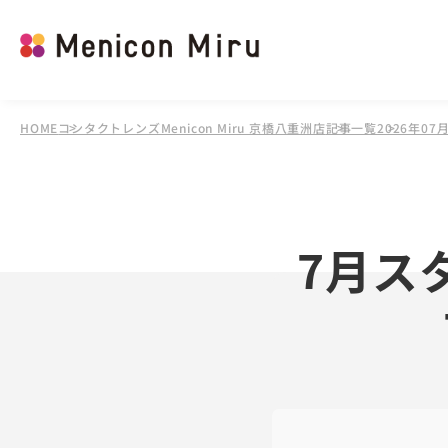
HOME
コンタクトレンズMenicon Miru 京橋八重洲店
記事一覧
2026年0
7月ス