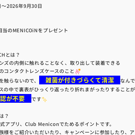
～2026年9月30日
相当のMENICOiNをプレゼント
UCHとは？
ンズの内側に触れることなく、取り出して装着できる
のコンタクトレンズケースのこと
雑菌が付きづらくて清潔
を触らないので、
なん
の中で裏表がひっくり返ったり折れまがったりすることが
認が不要
です
とは？
公式アプリ、Club Meniconでためるポイントです。
様をご紹介いただいたり、キャンペーンに参加したり、ア