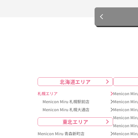
北海道エリア
札幌エリア
Menicon M
Menicon Miru 札幌駅前店
Menicon Mi
Menicon Miru 札幌大通店
Menicon M
Menicon Mi
東北エリア
Menicon M
Menicon Miru 青森新町店
Menicon M