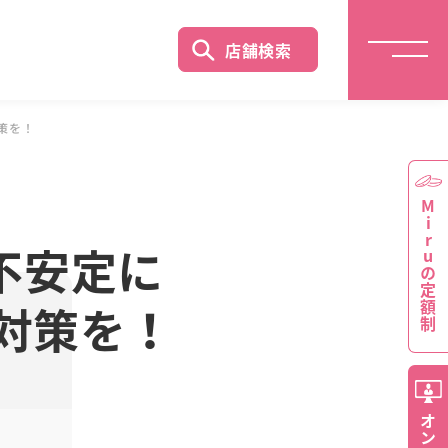
店舗検索
策を！
Miruの定額制
不安定に
対策を！