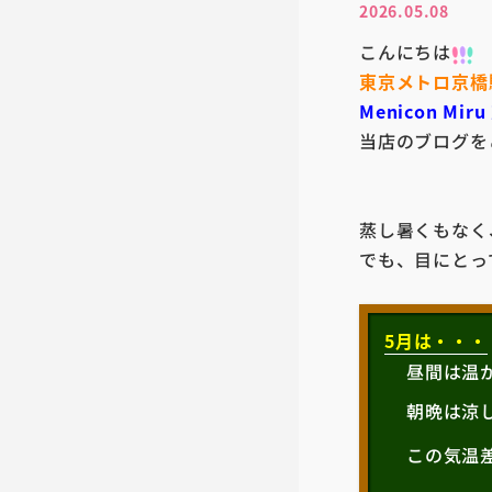
2026.05.08
こんにちは
東京メトロ京橋
Menicon Mi
当店のブログを
蒸し暑くもなく
でも、目にとっ
5月は・・・
昼間は温
朝晩は涼
この気温