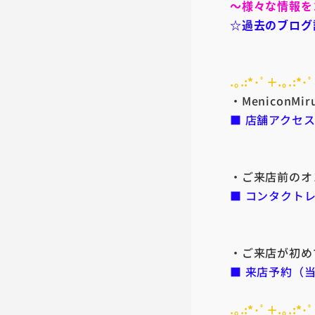
～様々な情報を
☆過去のブログ
.｡.:*･ﾟ＋.｡.:*･
・Menicon
■ 店舗アクセス
・ご来店前のオ
■ コンタクト
・ご来店が初め
■ 来店予約（
.｡.:*･ﾟ＋.｡.:*･