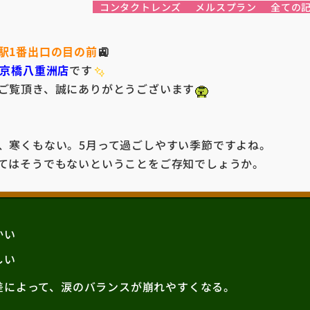
コンタクトレンズ
メルスプラン
全ての
駅1番出口の目の前
🚉
ru 京橋八重洲店
です
ご覧頂き、誠にありがとうございます
、寒くもない。5月って過ごしやすい季節ですよね。
てはそうでもないということをご存知でしょうか。
かい
しい
差によって、涙のバランスが崩れやすくなる。