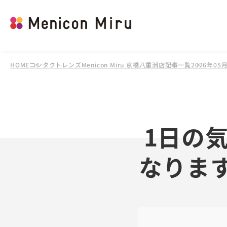
HOME
コンタクトレンズMenicon Miru 京橋八重洲店
記事一覧
2026年0
1日の
なりま