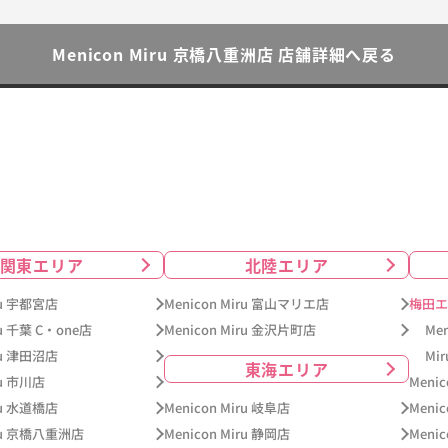
Menicon Miru 京橋八重洲店 店舗詳細へ戻る
関東エリア
北陸エリア
iru 宇都宮店
Menicon Miru 富山マリエ店
梅田エ
ru 千葉 C・one店
Menicon Miru 金沢片町店
Me
iru 津田沼店
Mi
東海エリア
ru 市川店
Meni
iru 水道橋店
Menicon Miru 岐阜店
Meni
iru 京橋八重洲店
Menicon Miru 静岡店
Meni