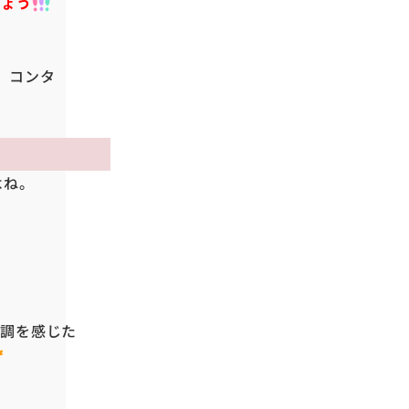
しょう
。
、コンタ
よね。
。
不調を感じた