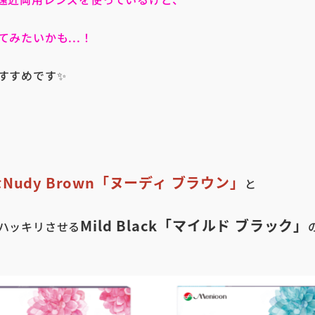
みたいかも...！
すすめです✨
な
Nudy Brown「ヌーディ ブラウン」
と
Mild Black「マイルド ブラック」
ハッキリさせる