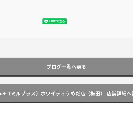
ブログ一覧へ戻る
iru+（ミルプラス）ホワイティうめだ店（梅田） 店舗詳細へ