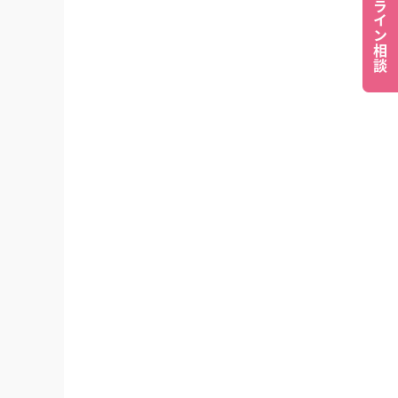
オンライン相談