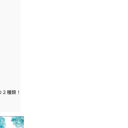
の２種類！