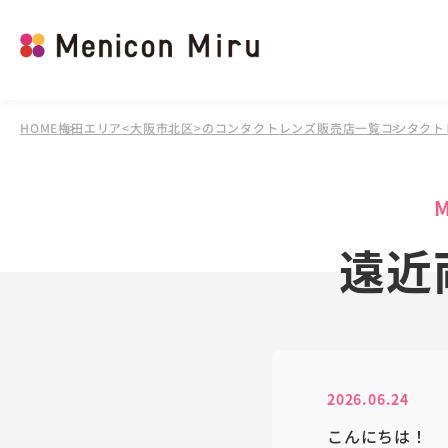
HOME
梅田エリア<大阪市北区>のコンタクトレンズ販売店一覧
コンタクト
遠近
2026.06.24
こんにちは！