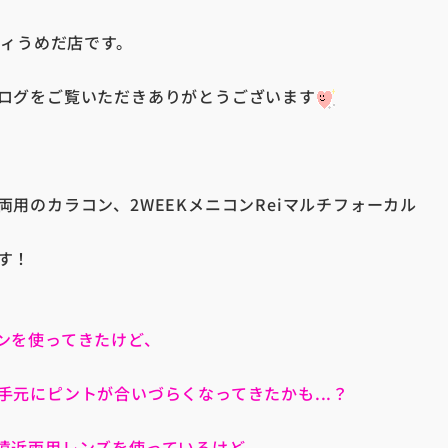
ティうめだ店です。
ログをご覧いただきありがとうございます
両用のカラコン、2WEEKメニコンReiマルチフォーカル
す！
ンを使ってきたけど、
元にピントが合いづらくなってきたかも...？
遠近両用レンズを使っているけど、