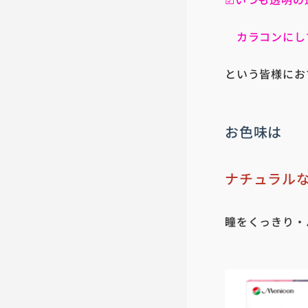
カラコンにして
という皆様にお
お色味は
ナチュラル
瞳をくっきり・