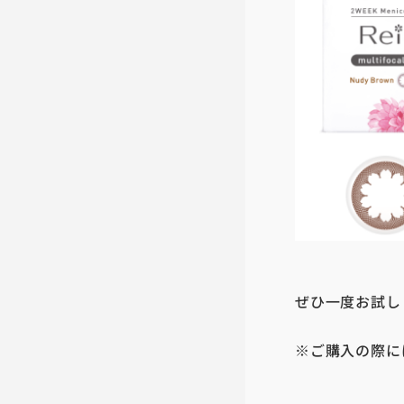
ぜひ一度お試し
※ご購入の際に