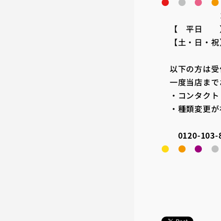
●
●
●
●
コンタク
【 平日 】11:0
【土・日・祝】10:
以下の方は受
一度当店まで
・コンタクト
・種類変更が初
0120-103-
●
●
●
●