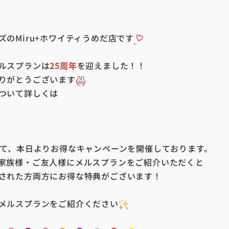
ズのMiru+ホワイティうめだ店です
ルスプランは
25周年
を迎えました！！
りがとうございます
ついて詳しくは
して、本日よりお得なキャンペーンを開催しております。
家族様・ご友人様にメルスプランをご紹介いただくと
された方両方にお得な特典がございます！
メルスプランをご紹介ください