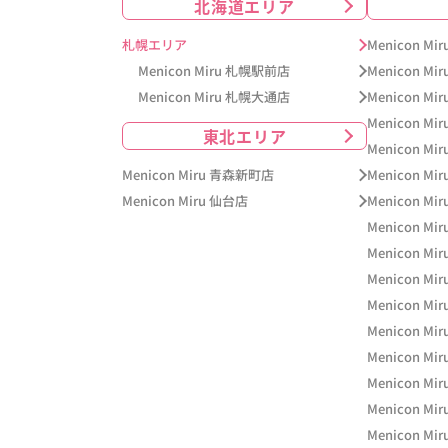
北海道エリア
札幌エリア
Menicon M
Menicon Miru 札幌駅前店
Menicon Mi
Menicon Miru 札幌大通店
Menicon M
Menicon Mi
東北エリア
Menicon M
Menicon Miru 青森新町店
Menicon M
Menicon Miru 仙台店
Menicon Mi
Menicon Mi
Menicon Mi
Menicon Mi
Menicon M
Menicon Mi
Menicon Mi
Menicon M
Menicon Mi
Menicon M