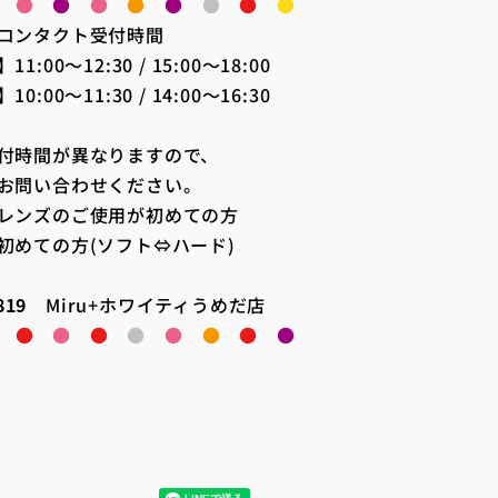
●
●
●
●
●
●
●
●
ト受付時間
0～12:30 / 15:00～18:00
00～11:30 / 14:00～16:30
付時間が異なりますので、
お問い合わせください。
レンズのご使用が初めての方
めての方(ソフト⇔ハード)
819
Miru+ホワイティうめだ店
●
●
●
●
●
●
●
●