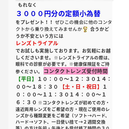
もれなく
３０００円分の定額小為替
をプレゼント！！
ぜひこの機会に他のコンタ
クトから乗り換えてみませんか
合うかど
うか不安という方には
レンズトライアル
でお試しも実施しております。
お気軽にお越
しくださいませ。
※レンズトライアルの際は、
眼科での診察が必要です。
※健康保険証をご持
コンタクトレンズ受付時間
参ください。
【平日】
１０：００～１２：３０
１４：
００～１８：３０
【土・日・祝日】
１
０：００～１１：３０
１４：００～１
６：３０
※コンタクトレンズが初めての方・
遠近両用レンズをご希望の方・現在ご使用のレ
ンズから種類変更をご希望（ソフト→ハード、
ハード→ソフト、一日使い捨て→２週間交換
等）の方は午前・午後とも受付終了時間の３０