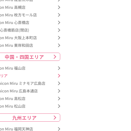
con Miru 高槻店
con Miru 枚方モール店
con Miru 心斎橋店
+ 心斎橋筋店(閉店)
con Miru 大阪上本町店
con Miru 東岸和田店
中国・四国エリア
con Miru 福山店
リア
nicon Miru ミナモア広島店
nicon Miru 広島本通店
con Miru 高松店
con Miru 松山店
九州エリア
con Miru 福岡天神店