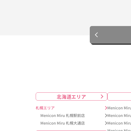
北海道エリア
札幌エリア
Menicon M
Menicon Miru 札幌駅前店
Menicon Mi
Menicon Miru 札幌大通店
Menicon M
Menicon Mi