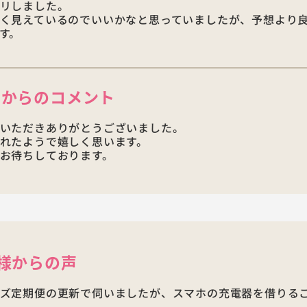
リしました。
く見えているのでいいかなと思っていましたが、予想より
す。
店からの
コメント
いただきありがとうございました。
れたようで嬉しく思います。
お待ちしております。
様からの声
ズ定期便の更新で伺いましたが、スマホの充電器を借りる