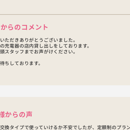
店からの
コメント
いただきありがとうございました。
の充電器の店内貸し出しをしております。
頭スタッフまでお声がけください。
待ちしております。
様からの声
交換タイプで使っていけるか不安でしたが、定額制のプラ