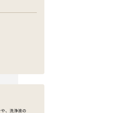
ンや、洗浄液の