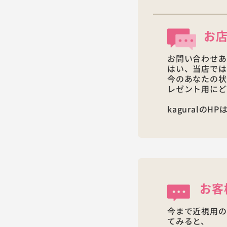
お
お問い合わせあ
はい、当店では
今のあなたの状
レゼント用にど
kaguralのH
お客
今まで近視用の
てみると、