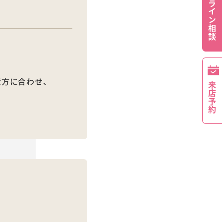
オンライン相談
近方に合わせ、
来店予約