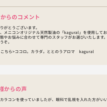
店からの
コメント
りがとうございます。
、メニコンオリジナル天然製油の「kagural」を使用して
態やお悩みに合わせて
専門のスタッフがお選びいたします
うぞ。
Pはこちら
>ココロ。カラダ。ととのうアロマ kagural
様からの声
カラコンを使っていましたが、眼科で乱視を入れた方がい