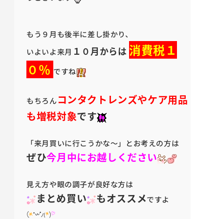
もう９月も後半に差し掛かり、
消費税１
１０月からは
いよいよ来月
０％
ですね
コンタクトレンズやケア用品
もちろん
も増税対象
です
「来月買いに行こうかな～」とお考えの方は
ぜひ
今月中にお越しください
見え方や眼の調子が良好な方は
まとめ買い
もオススメ
ですよ