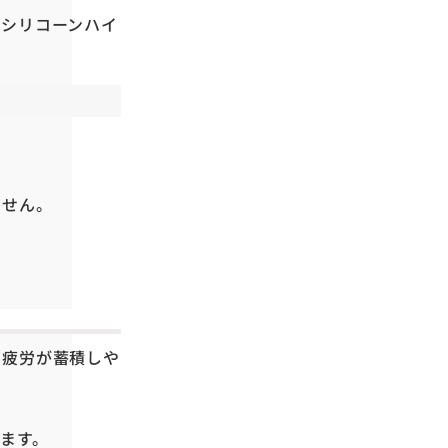
るシリコーンハイ
ません。
、疲労が蓄積しや
ます。