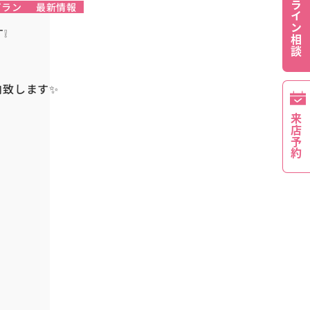
オンライン相談
プラン
最新情報
❕
内致します✨
来店予約