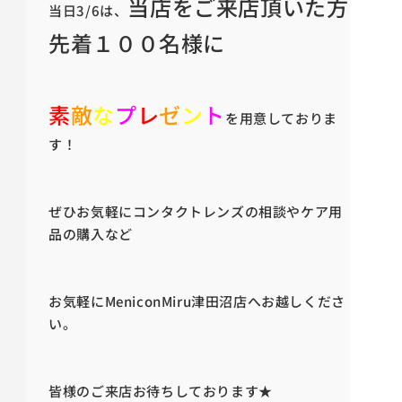
当店をご来店頂いた方
当日3/6は、
先着１００名様に
素
敵
な
プ
レ
ゼ
ン
ト
を用意しておりま
す！
ぜひお気軽にコンタクトレンズの相談やケア用
品の購入など
お気軽にMeniconMiru津田沼店へお越しくださ
い。
皆様のご来店お待ちしております★