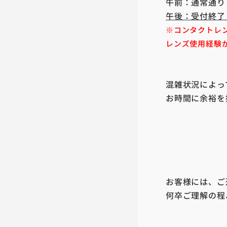
午前：通常通り
午後：受付終了
※コンタクトレ
レンズ使用経験
混雑状況によっ
お時間に余裕を
お客様には、ご
何卒ご理解の程