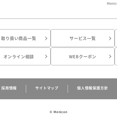
Meni
取り扱い商品一覧
サービス一覧
オンライン相談
WEBクーポン
採用情報
サイトマップ
個人情報保護方針
© Menicon