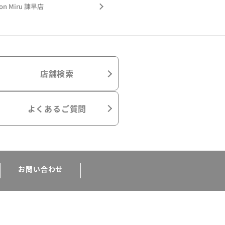
con Miru 諫早店
店舗検索
よくあるご質問
お問い合わせ