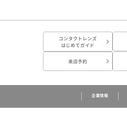
コンタクトレンズ
はじめてガイド
来店予約
企業情報