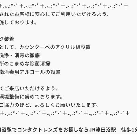
＋.｡.:*･ﾟ＋.｡.:*･ﾟ＋.｡.:*･ﾟ＋.｡.:*･ﾟ＋.｡.:*･ﾟ＋.｡.:*･ﾟ＋
されたお客様に安心してご利用いただけるよう、
施しております。
ク装着
として、カウンターへのアクリル板設置
洗浄・消毒の徹底
所のこまめな除菌清掃
指消毒用アルコールの設置
てご来店いただけるよう、
環境整備に努めております。
ご協力のほど、よろしくお願いいたします。
ﾟ＋.｡.:*･ﾟ＋.｡.:*･ﾟ＋.｡.:*･ﾟ＋.｡.:*･ﾟ＋.｡.:*･ﾟ＋.｡.:*･ﾟ＋
駅でコンタクトレンズをお探しなら
JR津田沼駅 徒歩1