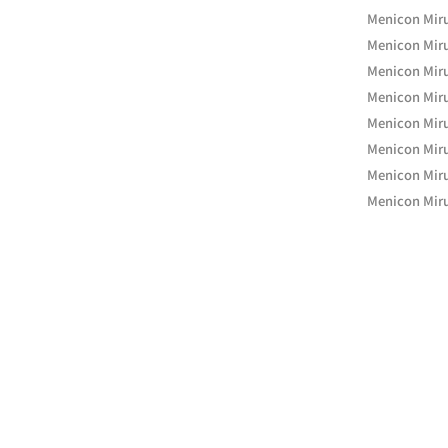
Menicon M
Menicon Mi
Menicon Mi
Menicon M
Menicon Mi
Menicon M
Menicon Mir
Menicon M