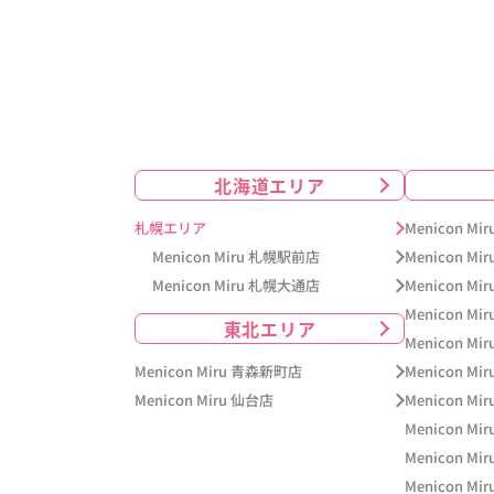
北海道エリア
札幌エリア
Menicon M
Menicon Miru 札幌駅前店
Menicon Mi
Menicon Miru 札幌大通店
Menicon M
Menicon Mi
東北エリア
Menicon M
Menicon Miru 青森新町店
Menicon M
Menicon Miru 仙台店
Menicon Mi
Menicon Mi
Menicon Mi
Menicon Mi