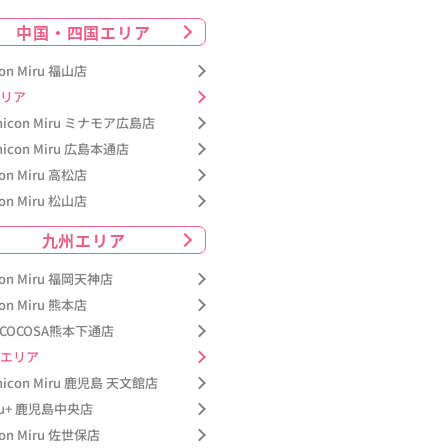
中国・四国エリア
con Miru 福山店
リア
nicon Miru ミナモア広島店
nicon Miru 広島本通店
con Miru 高松店
con Miru 松山店
九州エリア
con Miru 福岡天神店
con Miru 熊本店
+ COCOSA熊本下通店
エリア
nicon Miru 鹿児島 天文館店
ru+ 鹿児島中央店
con Miru 佐世保店