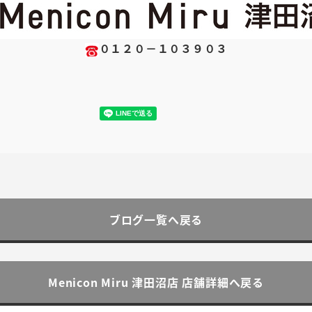
０１２０－１０３９０３
ブログ一覧へ戻る
Menicon Miru 津田沼店 店舗詳細へ戻る