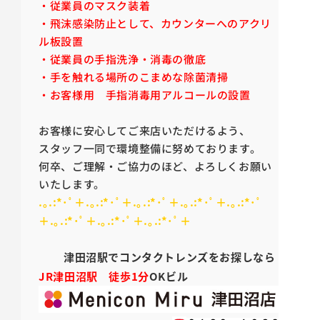
・従業員のマスク装着
・飛沫感染防止として、カウンターへのアクリ
ル板設置
・従業員の手指洗浄・消毒の徹底
・手を触れる場所のこまめな除菌清掃
・お客様用 手指消毒用アルコールの設置
お客様に安心してご来店いただけるよう、
スタッフ一同で環境整備に努めております。
何卒、ご理解・ご協力のほど、よろしくお願い
いたします。
.
｡.:*･ﾟ＋.｡.:*･ﾟ＋.｡.:*･ﾟ＋.｡.:*･ﾟ＋.｡.:*･ﾟ
＋.｡.:*･ﾟ＋.｡.:*･ﾟ＋.｡.:*･ﾟ＋
津田沼駅でコンタクトレンズをお探しなら
JR津田沼駅 徒歩1分
OKビル