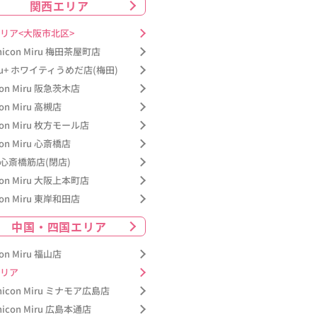
関西エリア
リア<大阪市北区>
nicon Miru 梅田茶屋町店
ru+ ホワイティうめだ店(梅田)
con Miru 阪急茨木店
con Miru 高槻店
con Miru 枚方モール店
con Miru 心斎橋店
+ 心斎橋筋店(閉店)
con Miru 大阪上本町店
con Miru 東岸和田店
中国・四国エリア
con Miru 福山店
リア
nicon Miru ミナモア広島店
nicon Miru 広島本通店