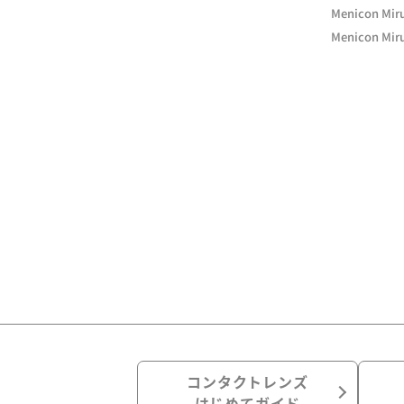
Menicon Mir
Menicon M
コンタクトレンズ
はじめてガイド