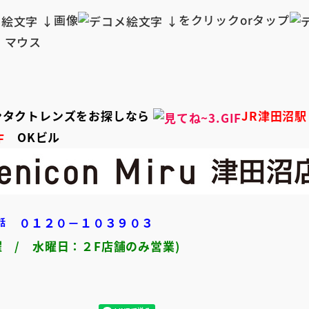
画像
をクリックorタップ
ンタクトレンズをお探しなら
JR津田沼駅
OKビル
０１２０－１０３９０３
 / 水曜日：２F店舗のみ営業
)