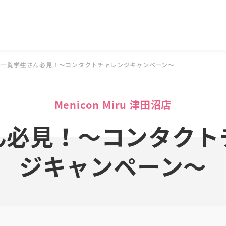
事一覧
学生さん必見！～コンタクトチャレンジキャンペーン～
Menicon Miru 津田沼店
ん必見！～コンタクト
ジキャンペーン～