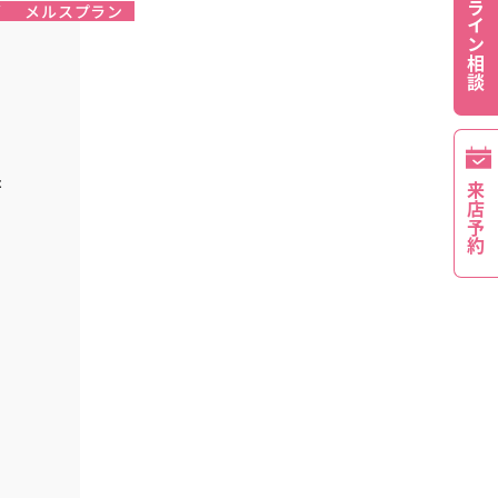
オンライン相談
ズ
メルスプラン
来店予約