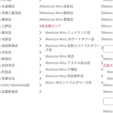
iru 水道橋店
Menicon Miru 岐阜店
Meni
iru 京橋八重洲店
Menicon Miru 静岡店
Meni
ru 銀座店
Menicon Miru 豊橋店
Meni
ru 上野店
名古屋エリア
Miru
ru 亀有店
Menicon Miru ミッドランド店
Meni
ru 池袋店
Menicon Miru JRゲートタワー店
Meni
iru 高田馬場店
Menicon Miru 名駅スパイラルタワー
ズ店
ru 渋谷店
Menicon Miru 栄店
ru 新宿店
Meni
Menicon Miru アスナル金山店
iru 吉祥寺店
広島エ
Menicon Miru 千種店
ru 町田店
Me
Menicon Miru 則武新町店
iru 青葉台店
Me
Miru+ JRセントラルタワーズ店
u CeeU Yokohama店
Meni
iru 武蔵新城店
Meni
Meni