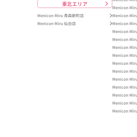
東北エリア
Menicon M
Menicon Miru 青森新町店
Menicon M
Menicon Miru 仙台店
Menicon Mi
Menicon Mi
Menicon Mi
Menicon Mi
Menicon M
Menicon Mi
Menicon Mi
Menicon M
Menicon Mi
Menicon M
Menicon Mir
Menicon M