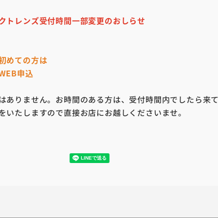
クトレンズ受付時間一部変更のおしらせ
初めての方は
WEB申込
はありません。お時間のある方は、受付時間内でしたら来
をいたしますので直接お店にお越しくださいませ。