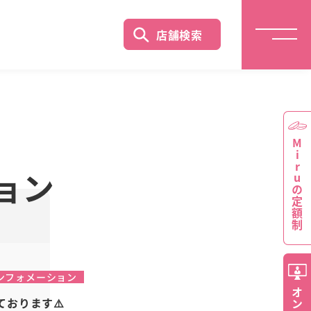
店舗検索
Miruの定額制
ョン
ンフォメーション
おります⚠️