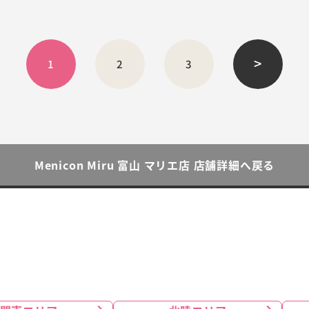
>
1
2
3
Menicon Miru 富山 マリエ店 店舗詳細へ戻る