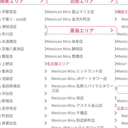
関東エリア
北陸エリア
iru 宇都宮店
Menicon Miru 富山マリエ店
梅田エ
ru 千葉 C・one店
Menicon Miru 金沢片町店
Me
iru 津田沼店
Mi
東海エリア
ru 市川店
Meni
iru 水道橋店
Menicon Miru 岐阜店
Meni
iru 京橋八重洲店
Menicon Miru 静岡店
Meni
ru 銀座店
Menicon Miru 豊橋店
Meni
ru 上野店
名古屋エリア
Miru
ru 亀有店
Menicon Miru ミッドランド店
Meni
ru 池袋店
Menicon Miru JRゲートタワー店
Meni
iru 高田馬場店
Menicon Miru 名駅スパイラルタワー
ズ店
ru 渋谷店
Menicon Miru 栄店
ru 新宿店
Meni
Menicon Miru アスナル金山店
iru 吉祥寺店
広島エ
Menicon Miru 千種店
ru 町田店
Me
Menicon Miru 則武新町店
iru 青葉台店
Me
Miru+ JRセントラルタワーズ店