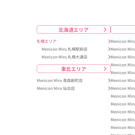
北海道エリア
札幌エリア
Menicon M
Menicon Miru 札幌駅前店
Menicon Mi
Menicon Miru 札幌大通店
Menicon M
Menicon Mi
東北エリア
Menicon M
Menicon Miru 青森新町店
Menicon M
Menicon Miru 仙台店
Menicon Mi
Menicon Mi
Menicon Mi
Menicon Mi
Menicon M
Menicon Mi