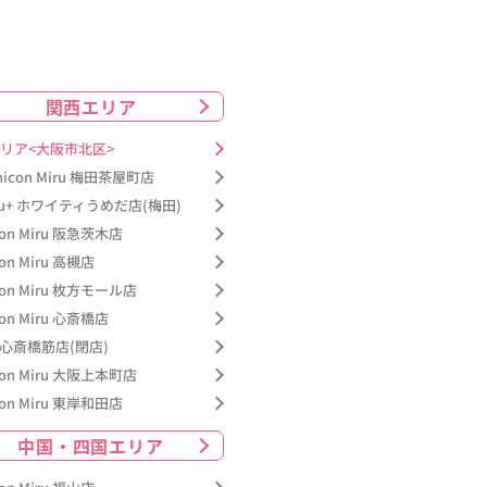
関西エリア
リア<大阪市北区>
nicon Miru 梅田茶屋町店
ru+ ホワイティうめだ店(梅田)
con Miru 阪急茨木店
con Miru 高槻店
con Miru 枚方モール店
con Miru 心斎橋店
+ 心斎橋筋店(閉店)
con Miru 大阪上本町店
con Miru 東岸和田店
中国・四国エリア