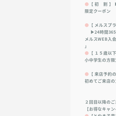
●
【 初 割 】 
限定クーポン
●
【 メルスプラ
▶24時間36
メルスWEB入
」
●
【 １５歳以下
小中学生の方限
●
【 来店予約の
初めてご来店の
２回目以降のご来店
【お得なキャン
●
【とやま子育