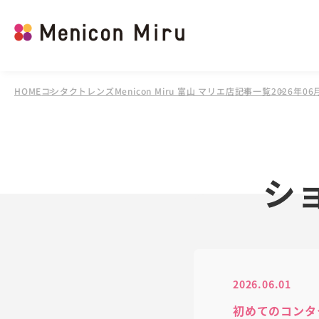
HOME
コンタクトレンズMenicon Miru 富山 マリエ店
記事一覧
2026年0
シ
2026.06.01
初めてのコンタ