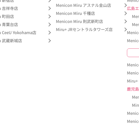
ru 新宿店
Meni
Menicon Miru アスナル金山店
iru 吉祥寺店
広島エ
Menicon Miru 千種店
ru 町田店
Me
Menicon Miru 則武新町店
iru 青葉台店
Me
Miru+ JRセントラルタワーズ店
u CeeU Yokohama店
Meni
iru 武蔵新城店
Meni
Meni
Meni
Miru
鹿児島
Me
Mi
Meni
Meni