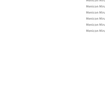
Menicon Mi
Menicon M
Menicon Mi
Menicon M
Menicon Mir
Menicon M