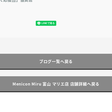
ブログ一覧へ戻る
Menicon Miru 富山 マリエ店 店舗詳細へ戻る