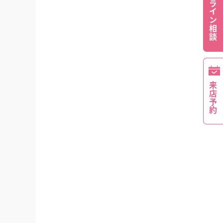
オンライン相談
来店予約