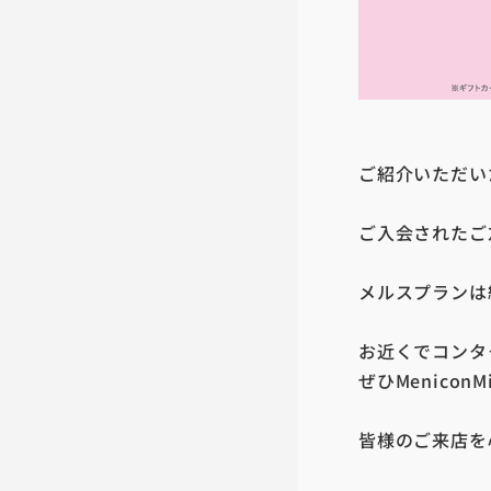
ご紹介いただい
ご入会されたご
メルスプランは
お近くでコンタ
ぜひMenico
皆様のご来店を