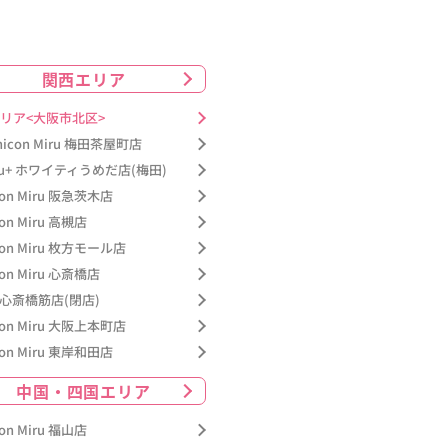
関西エリア
リア<大阪市北区>
nicon Miru 梅田茶屋町店
ru+ ホワイティうめだ店(梅田)
con Miru 阪急茨木店
con Miru 高槻店
con Miru 枚方モール店
con Miru 心斎橋店
+ 心斎橋筋店(閉店)
con Miru 大阪上本町店
con Miru 東岸和田店
中国・四国エリア
con Miru 福山店