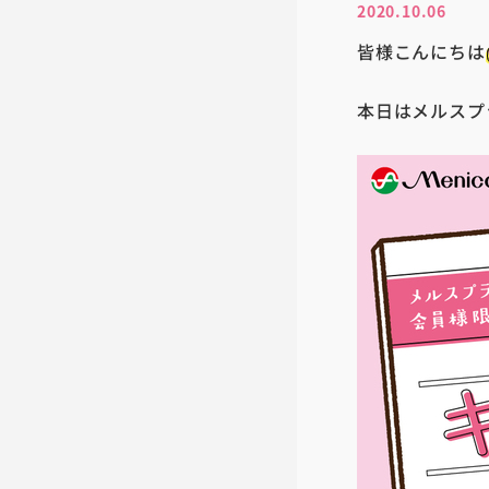
2020.10.06
皆様こんにちは
本日はメルスプ