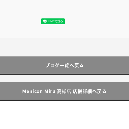
ブログ一覧へ戻る
Menicon Miru 高槻店 店舗詳細へ戻る