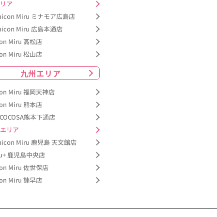
リア
nicon Miru ミナモア広島店
nicon Miru 広島本通店
con Miru 高松店
con Miru 松山店
九州エリア
con Miru 福岡天神店
con Miru 熊本店
+ COCOSA熊本下通店
エリア
nicon Miru 鹿児島 天文館店
ru+ 鹿児島中央店
con Miru 佐世保店
con Miru 諫早店