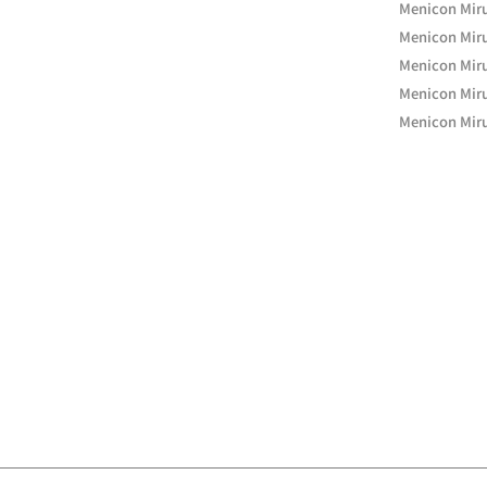
Menicon M
Menicon Mi
Menicon M
Menicon Mir
Menicon M