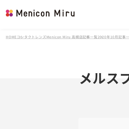
HOME
コンタクトレンズMenicon Miru 高槻店
記事一覧
2020年10月記事
メルス