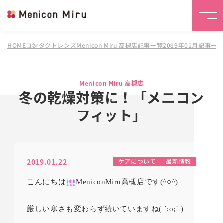
HOME
コンタクトレンズMenicon Miru 高槻店
記事一覧
2019年01月記事一
Menicon Miru 高槻店
冬の乾燥対策に！「メニコン
フィット」
2019.01.22
ケアについて
最新情報
こんにちは
MeniconMiru
高槻店です
(^
○
^)
厳しい寒さも変わらず続いていますね
(
´
;o;` )