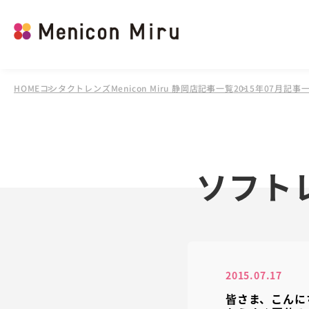
HOME
コンタクトレンズMenicon Miru 静岡店
記事一覧
2015年07月記事
ソフト
2015.07.17
皆さま、こんに