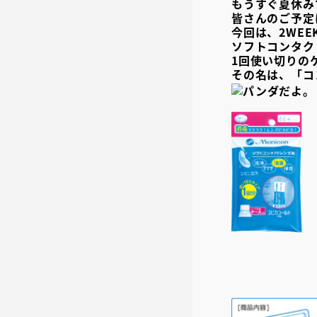
もうすぐ夏休み
皆さんのご予定
今回は、2WEE
ソフトコンタク
1回使い切りの
その名は、「コ