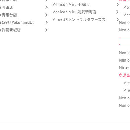
Menicon Miru 千種店
ru 町田店
Me
Menicon Miru 則武新町店
iru 青葉台店
Me
Miru+ JRセントラルタワーズ店
u CeeU Yokohama店
Meni
iru 武蔵新城店
Meni
Meni
Meni
Miru
鹿児島
Me
Mi
Meni
Meni