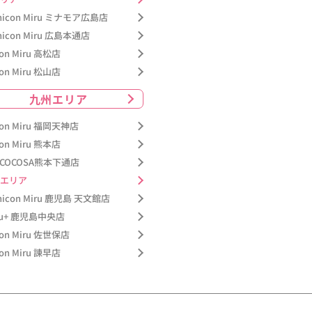
nicon Miru ミナモア広島店
nicon Miru 広島本通店
con Miru 高松店
con Miru 松山店
九州エリア
con Miru 福岡天神店
con Miru 熊本店
+ COCOSA熊本下通店
エリア
nicon Miru 鹿児島 天文館店
ru+ 鹿児島中央店
con Miru 佐世保店
con Miru 諫早店