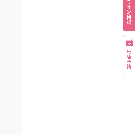
オンライン相談
来店予約