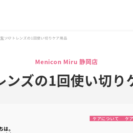
一覧
ソフトレンズの1回使い切りケア用品
Menicon Miru 静岡店
レンズの1回使い切り
ケアについて
ケ
ちは。