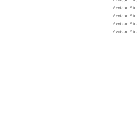
Menicon Mi
Menicon M
Menicon Mir
Menicon M