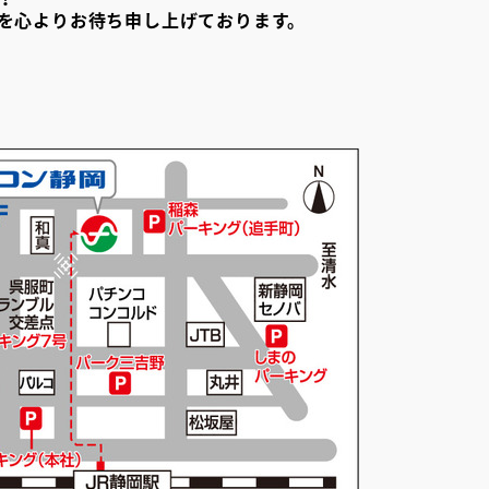
を心よりお待ち申し上げております。