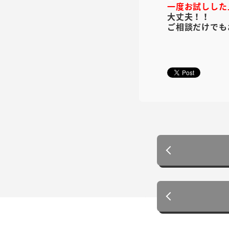
一度お試しした
大丈夫！！
ご相談だけでも