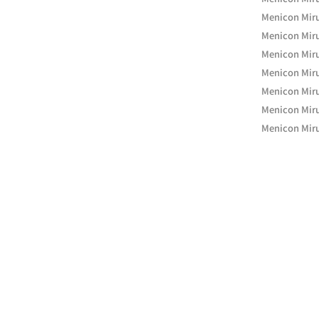
Menicon Mi
Menicon Mi
Menicon M
Menicon Mi
Menicon M
Menicon Mir
Menicon M