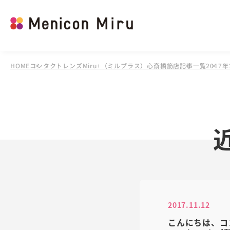
HOME
コンタクトレンズMiru+（ミルプラス）心斎橋筋店
記事一覧
2017
2017.11.12
こんにちは、コ