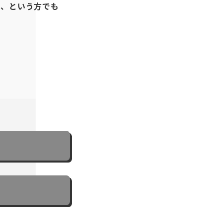
、、という方でも