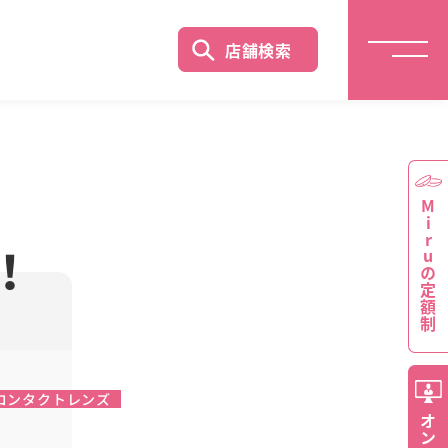
店舗検索
Miruの定額制
！
コンタクトレンズ