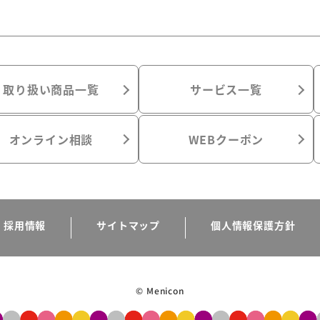
取り扱い商品一覧
サービス一覧
オンライン相談
WEBクーポン
採用情報
サイトマップ
個人情報保護方針
© Menicon