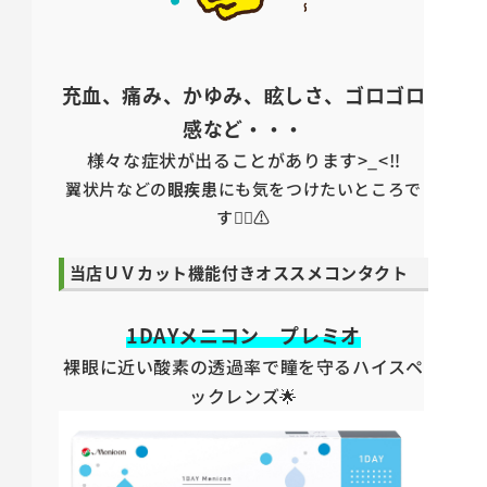
充血、痛み、かゆみ、眩しさ、ゴロゴロ
感など・・・
様々な症状が出ることがあります>_<‼️
翼状片などの
眼疾患
にも気をつけたいところで
す😵‍💫⚠️
当店ＵＶカット機能付きオススメコンタクト
1DAYメニコン プレミオ
裸眼に近い酸素の透過率で瞳を守るハイスペ
ックレンズ🌟