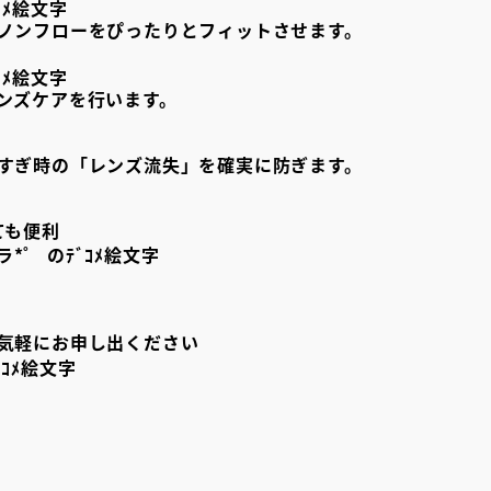
ノンフローをぴったりとフィットさせます。
ンズケアを行います。
すぎ時の「レンズ流失」を確実に防ぎます。
ても便利
気軽にお申し出ください