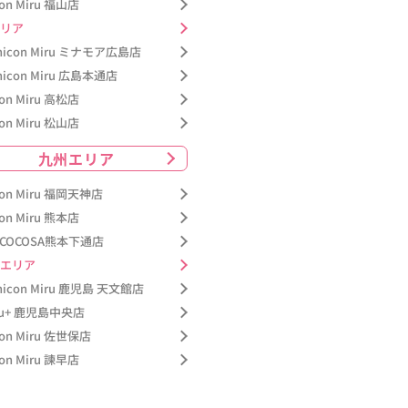
con Miru 福山店
リア
nicon Miru ミナモア広島店
nicon Miru 広島本通店
con Miru 高松店
con Miru 松山店
九州エリア
con Miru 福岡天神店
con Miru 熊本店
+ COCOSA熊本下通店
エリア
nicon Miru 鹿児島 天文館店
ru+ 鹿児島中央店
con Miru 佐世保店
con Miru 諫早店