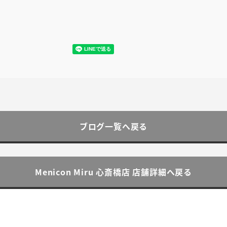
ブログ一覧へ戻る
Menicon Miru 心斎橋店 店舗詳細へ戻る