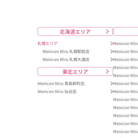
北海道エリア
札幌エリア
Menicon M
Menicon Miru 札幌駅前店
Menicon Mi
Menicon Miru 札幌大通店
Menicon M
Menicon Mi
東北エリア
Menicon M
Menicon Miru 青森新町店
Menicon M
Menicon Miru 仙台店
Menicon Mi
Menicon Mi
Menicon Mi
Menicon Mi
Menicon M
Menicon Mi