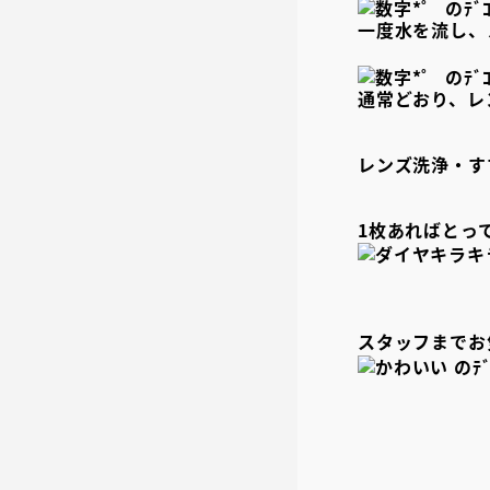
一度水を流し、
通常どおり、レ
レンズ洗浄・す
1枚あればとっ
スタッフまでお