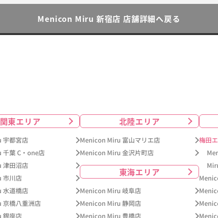
Menicon Miru 新宿店 店舗詳細へ戻る
関東エリア
北陸エリア
iru 宇都宮店
Menicon Miru 富山マリエ店
梅田エ
ru 千葉 C・one店
Menicon Miru 金沢片町店
Me
iru 津田沼店
Mi
東海エリア
ru 市川店
Meni
iru 水道橋店
Menicon Miru 岐阜店
Meni
iru 京橋八重洲店
Menicon Miru 静岡店
Meni
ru 銀座店
Menicon Miru 豊橋店
Meni