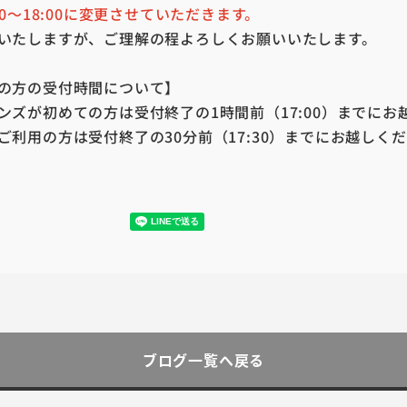
30～18:00に変更させていただきます。
いたしますが、ご理解の程よろしくお願いいたします。
の方の受付時間について】
ンズが初めての方は受付終了の
1
時間前（
17:00
）までにお
ご利用の方は受付終了の
30
分前（
17:30
）までにお越しくだ
ブログ一覧へ戻る