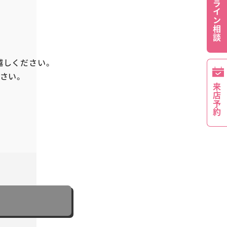
オンライン相談
越しください。
さい。
来店予約